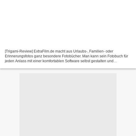
[Trigami-Review] ExtraFilm.de macht aus Urlaubs-, Familien- oder
Erinnerungsfotos ganz besondere Fotobücher. Man kann sein Fotobuch für
jeden Anlass mit einer komfortablen Software selbst gestalten und
anschließend online bestellen. Und bei der Sommeraktion...