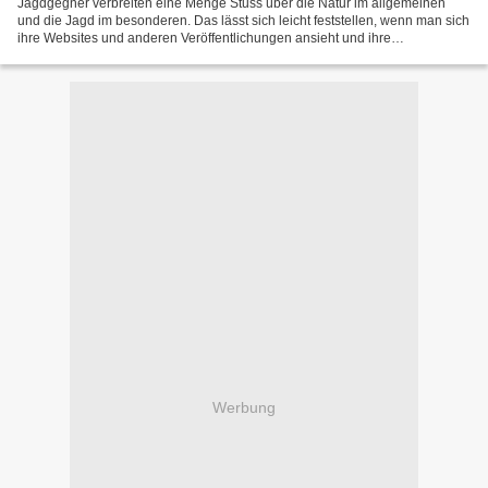
Jagdgegner verbreiten eine Menge Stuss über die Natur im allgemeinen
und die Jagd im besonderen. Das lässt sich leicht feststellen, wenn man sich
ihre Websites und anderen Veröffentlichungen ansieht und ihre
Behauptungen prüft. Hier werden im wesentlichen...
Werbung