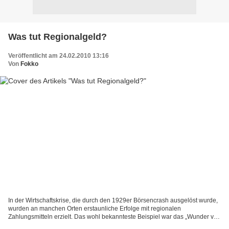
Was tut Regionalgeld?
Veröffentlicht am 24.02.2010 13:16
Von
Fokko
In der Wirtschaftskrise, die durch den 1929er Börsencrash ausgelöst wurde,
wurden an manchen Orten erstaunliche Erfolge mit regionalen
Zahlungsmitteln erzielt. Das wohl bekannteste Beispiel war das „Wunder von
Wörgl“, der Stadt in Tirol, in der der Bürgermeister...