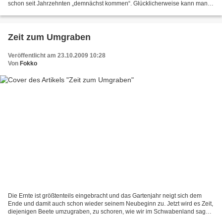
schon seit Jahrzehnten „demnächst kommen“. Glücklicherweise kann man
elektrischen Strom aus praktisch allen...
Zeit zum Umgraben
Veröffentlicht am 23.10.2009 10:28
Von
Fokko
Die Ernte ist größtenteils eingebracht und das Gartenjahr neigt sich dem
Ende und damit auch schon wieder seinem Neubeginn zu. Jetzt wird es Zeit,
diejenigen Beete umzugraben, zu schoren, wie wir im Schwabenland sagen,
die nicht mit Dingen für den Winter...