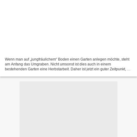
Wenn man auf „jungfräulichem“ Boden einen Garten anlegen möchte, steht
am Anfang das Umgraben. Nicht umsonst ist dies auch in einem
bestehenden Garten eine Herbstarbeit. Daher ist jetzt ein guter Zeitpunkt, um
Boden neu in die gärtnerische Nutzung zu...