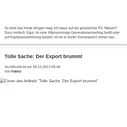
So blöd das heute klingen mag: Ich baue auf die gesetzliche RV. Warum?
Ganz einfach: Egal, ob eine Altersvorsorge Generationenvertrag heißt oder
auf Kapitalansammlung basiert, ist sie in letzter Konsequenz immer das
erstere: Die Rentner-Generation kann...
Tolle Sache: Der Export brummt
Veröffentlicht am 09.12.2013 09:49
Von
Fokko