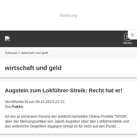
Werbung
MENU
Zuhause
» wirtschaft und geld
wirtschaft und geld
Augstein zum Lokführer-Streik: Recht hat er!
Veröffentlicht am 06.11.2014 21:31
Von
Fokko
Ich bin ja sonst kein Freund der politisch korrekten Online-Postille "SPON",
aber der Meinungsartikel von Jakob Augstein über den Lokführerstreik und
das widerliche Gegeifere dagegen bringt es für mich auf den Punkt:
Tatsächlich hat ein Großteil der Werktätigen...