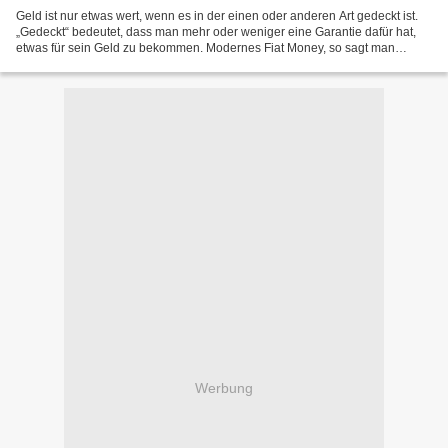
Geld ist nur etwas wert, wenn es in der einen oder anderen Art gedeckt ist.
„Gedeckt“ bedeutet, dass man mehr oder weniger eine Garantie dafür hat,
etwas für sein Geld zu bekommen. Modernes Fiat Money, so sagt man
leichthin, wird durch die Wirtschaftskraft...
Werbung