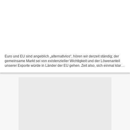
Euro und EU sind angeblich „alternativlos“, hören wir derzeit ständig; der
gemeinsame Markt sei von existenzieller Wichtigkeit und der Löwenanteil
unserer Exporte würde in Länder der EU gehen. Zeit also, sich einmal klar
zu machen, was Währungsunion und...