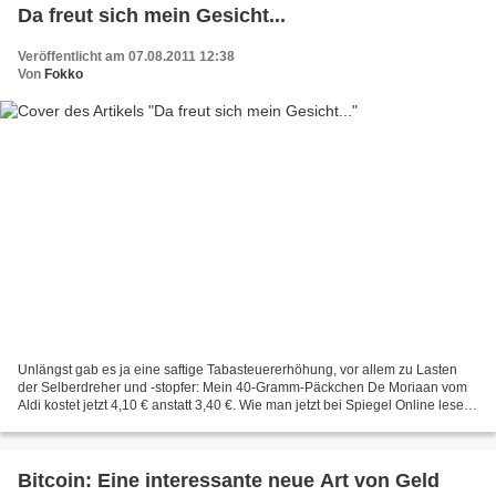
Da freut sich mein Gesicht...
Veröffentlicht am 07.08.2011 12:38
Von
Fokko
Unlängst gab es ja eine saftige Tabasteuererhöhung, vor allem zu Lasten
der Selberdreher und -stopfer: Mein 40-Gramm-Päckchen De Moriaan vom
Aldi kostet jetzt 4,10 € anstatt 3,40 €. Wie man jetzt bei Spiegel Online lesen
kann, ging diese Geschichte wenigstens...
Bitcoin: Eine interessante neue Art von Geld