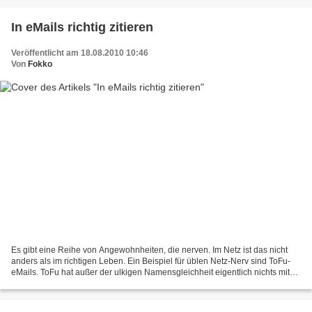
In eMails richtig zitieren
Veröffentlicht am 18.08.2010 10:46
Von
Fokko
Es gibt eine Reihe von Angewohnheiten, die nerven. Im Netz ist das nicht
anders als im richtigen Leben. Ein Beispiel für üblen Netz-Nerv sind ToFu-
eMails. ToFu hat außer der ulkigen Namensgleichheit eigentlich nichts mit
dem japanischen Sojaquark Tofu...