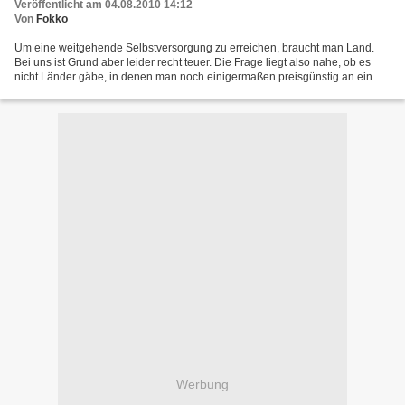
Veröffentlicht am 04.08.2010 14:12
Von
Fokko
Um eine weitgehende Selbstversorgung zu erreichen, braucht man Land.
Bei uns ist Grund aber leider recht teuer. Die Frage liegt also nahe, ob es
nicht Länder gäbe, in denen man noch einigermaßen preisgünstig an ein
eigenes Stück Land kommen kann. Tatsächlich...
Werbung