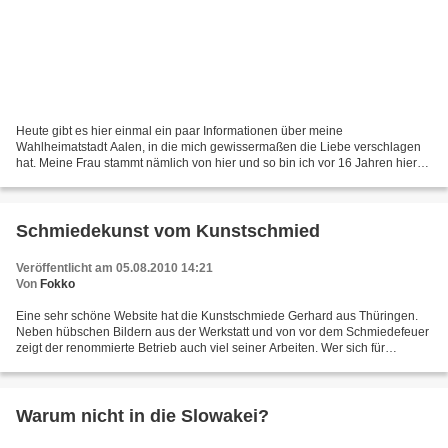
Heute gibt es hier einmal ein paar Informationen über meine
Wahlheimatstadt Aalen, in die mich gewissermaßen die Liebe verschlagen
hat. Meine Frau stammt nämlich von hier und so bin ich vor 16 Jahren hier
gelandet, nachdem ich 35 Jahre lang in Heidenheim...
Schmiedekunst vom Kunstschmied
Veröffentlicht am 05.08.2010 14:21
Von
Fokko
Eine sehr schöne Website hat die Kunstschmiede Gerhard aus Thüringen.
Neben hübschen Bildern aus der Werkstatt und von vor dem Schmiedefeuer
zeigt der renommierte Betrieb auch viel seiner Arbeiten. Wer sich für
Schmiedekunst interessiert, sollte sich...
Warum nicht in die Slowakei?