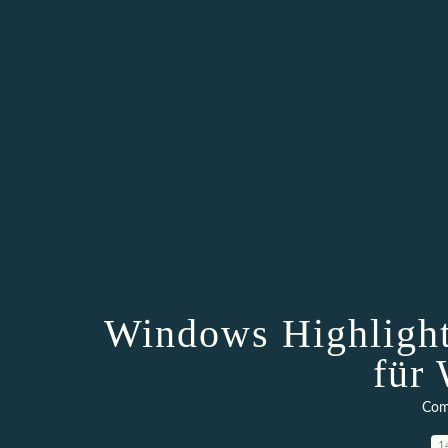
Windows Highlight
für
Com
1