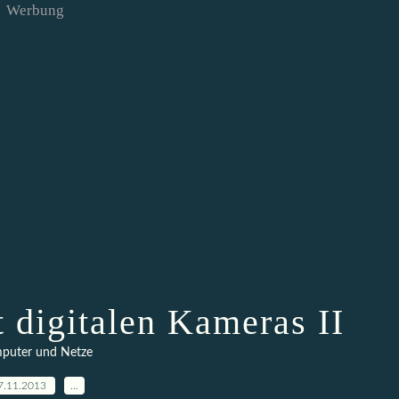
Werbung
t digitalen Kameras II
puter und Netze
7.11.2013
…