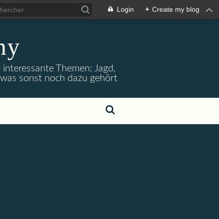
Login
+
Create my blog
ny
r interessante Themen: Jagd,
d was sonst noch dazu gehört