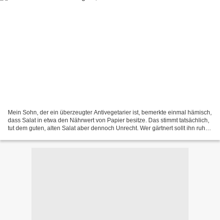
Mein Sohn, der ein überzeugter Antivegetarier ist, bemerkte einmal hämisch,
dass Salat in etwa den Nährwert von Papier besitze. Das stimmt tatsächlich,
tut dem guten, alten Salat aber dennoch Unrecht. Wer gärtnert sollt ihn ruhig
anbauen, denn vor allem...