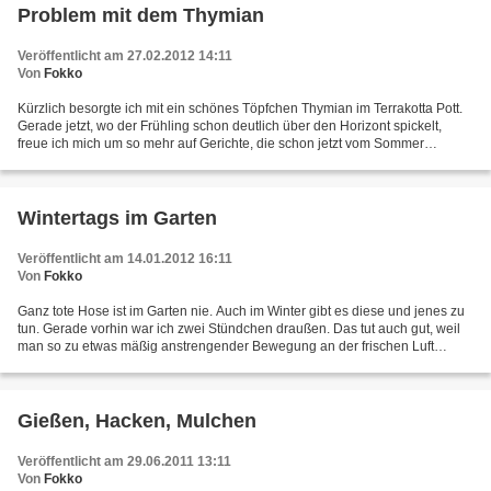
Problem mit dem Thymian
Veröffentlicht am 27.02.2012 14:11
Von
Fokko
Kürzlich besorgte ich mit ein schönes Töpfchen Thymian im Terrakotta Pott.
Gerade jetzt, wo der Frühling schon deutlich über den Horizont spickelt,
freue ich mich um so mehr auf Gerichte, die schon jetzt vom Sommer
künden. Und dazu gehören nun mal frische...
Wintertags im Garten
Veröffentlicht am 14.01.2012 16:11
Von
Fokko
Ganz tote Hose ist im Garten nie. Auch im Winter gibt es diese und jenes zu
tun. Gerade vorhin war ich zwei Stündchen draußen. Das tut auch gut, weil
man so zu etwas mäßig anstrengender Bewegung an der frischen Luft
kommt, an der es einem im Winter ja...
Gießen, Hacken, Mulchen
Veröffentlicht am 29.06.2011 13:11
Von
Fokko