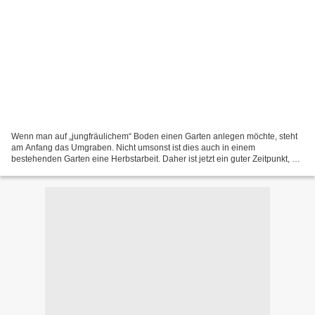
Wenn man auf „jungfräulichem“ Boden einen Garten anlegen möchte, steht
am Anfang das Umgraben. Nicht umsonst ist dies auch in einem
bestehenden Garten eine Herbstarbeit. Daher ist jetzt ein guter Zeitpunkt, um
Boden neu in die gärtnerische Nutzung zu...