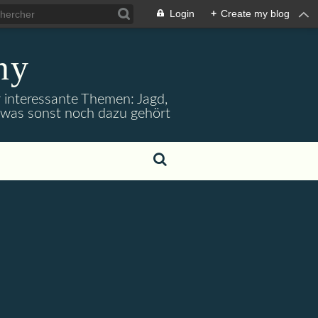
Login
+
Create my blog
ny
r interessante Themen: Jagd,
d was sonst noch dazu gehört