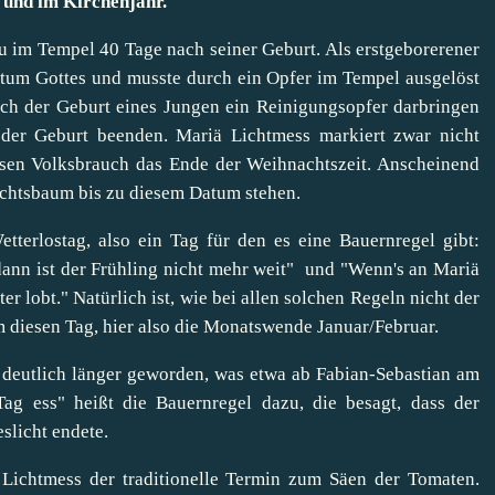
 und im Kirchenjahr.
u im Tempel 40 Tage nach seiner Geburt. Als erstgeborerener
tum Gottes und musste durch ein Opfer im Tempel ausgelöst
ch der Geburt eines Jungen ein Reinigungsopfer darbringen
der Geburt beenden. Mariä Lichtmess markiert zwar nicht
iösen Volksbrauch das Ende der Weihnachtszeit. Anscheinend
chtsbaum bis zu diesem Datum stehen.
terlostag, also ein Tag für den es eine Bauernregel gibt:
dann ist der Frühling nicht mehr weit" und "Wenn's an Mariä
er lobt." Natürlich ist, wie bei allen solchen Regeln nicht der
 diesen Tag, hier also die Monatswende Januar/Februar.
deutlich länger geworden, was etwa ab
Fabian-Sebastian am
Tag ess" heißt die Bauernregel dazu, die besagt, dass der
slicht endete.
ichtmess der traditionelle Termin zum Säen der Tomaten.