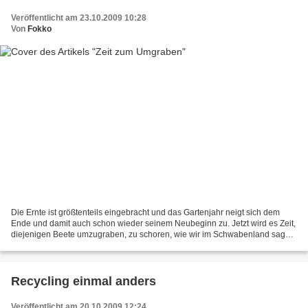
Veröffentlicht am 23.10.2009 10:28
Von
Fokko
Die Ernte ist größtenteils eingebracht und das Gartenjahr neigt sich dem
Ende und damit auch schon wieder seinem Neubeginn zu. Jetzt wird es Zeit,
diejenigen Beete umzugraben, zu schoren, wie wir im Schwabenland sagen,
die nicht mit Dingen für den Winter...
Recycling einmal anders
Veröffentlicht am 20.10.2009 12:24