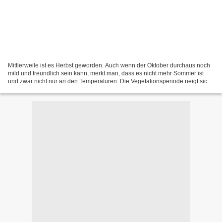
Mittlerweile ist es Herbst geworden. Auch wenn der Oktober durchaus noch
mild und freundlich sein kann, merkt man, dass es nicht mehr Sommer ist
und zwar nicht nur an den Temperaturen. Die Vegetationsperiode neigt sich
dem Ende zu, die Natur bereitet...