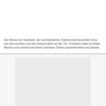
Der Monat von Samhain, der nachdenkliche Totenmonat November ist ja
nun fast vorrüber und der Advent steht vor der Tür. Trotzdem habe ich letzte
Woche noch einmal mit einem Samhain-Thema experimentiert und diesen
Rübengeist in Blender gebaut. Für diejenigen,...