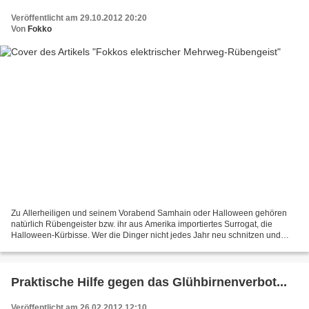
Veröffentlicht am 29.10.2012 20:20
Von
Fokko
Zu Allerheiligen und seinem Vorabend Samhain oder Halloween gehören
natürlich Rübengeister bzw. ihr aus Amerika importiertes Surrogat, die
Halloween-Kürbisse. Wer die Dinger nicht jedes Jahr neu schnitzen und
jeden Abend händisch anzünden will, kann sich...
Praktische Hilfe gegen das Glühbirnenverbot...
Veröffentlicht am 26.02.2012 12:10