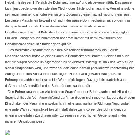
Hebel, mit dessen Hilfe sich die Bohrmaschine auf und ab bewegen läßt. Das ganze
kann jetzt bedient werden wie eine Tisch- oder Säulenbohrmaschine. Wer eine solche
sein eigen nennen darf oder wenigstens Zugang zu einer hat, ist natürlich fein raus.
Bei diesen Maschinen bewegt sich nicht der ganze Bohrmechanismus sondern nur
die Spindel auf und ab. Da an diesen alles massiver ist als an einer
Handbohrmaschine mit Bohrständer, erzielt man natürlich ein bessere Genauigkeit.
Für den Hausgebrauch kommt man aber fast immer mit dem Provisorium der
Handbohrmaschine im Ständer ganz gut hin.
Das Werkstück spannt man in einen Maschinenschraubstock ein. Solche
Maschinenschraubstöcke gibt es auch in Baumärkten zu kaufen. Leider sind auch
hier die billigen Modelle im allgemeinen nicht viel wert. Wichtig ist, daß das Werkstück
sicher festgehalten wird, und zwar so, daß seine Kanten parallel bzw. rechtwinklig zur
Auflagefläche des Schraubstockes liegen. Nur so wird gewährleistet, daß die
Bohrungen nachher nicht schief im Werkstück liegen. Dazu gehört natürlich auch,
daß man die Arbeitsfläche des Bohrständers sauber hält.
Den Bohrer spannt man wie üblich im Spannfutter der Bohrmaschine mit Hilfe des
Spannschlüssels fest. Anschließend darf man diesen nicht stecken lassen, da er beim
Einschalten der Maschine unweigerlich in eine stochastische Richtung fliegt, wobei
eine gute Wahrscheinlichkeit besteht, daß diese zum Körper des Bohrenden, zu
einem unbeteiligten Zuschauer oder zu einem zerbrechlichen Gegenstand in der
näheren Umgebung weist.