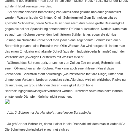
Durchtritt des Bohrers - man spürt ihn an einem kleinen Ruck - sollte daher der Druck
auf den Hebel verringert werden.
Bei der maschinellen Bearbeitung von Metall sollte gekühlt und/oder geschmiert
werden. Wasser ist ein Kühlmittel, Öl ein Schmiermittel. Zum Schneiden gibt es
spezielle Schneidöle, deren Moleküle sich vor allem durch eine große Beständigkeit
gegen die bei der Spanbildung entstehenden Drücke auszeichnen. Notfalls kann man
es auch zum Bohren verwenden, bei härteren Stählen ist es sogar die richtige
Lösung. Im Normalfall verwendet man jedoch das sogenannte Bohrwasser, auch
Bohrmilch genannt, eine Emulsion von Öl in Wasser. Sie wird hergestellt, indem man
das einen Emulgator enthaltende Bohröl (aus dem Industriebedarfshandel) nach der
Vorschrift des jeweiligen Herstellers mit Wasser mischt.
Während des Bohrens spritzt man nun von Zeit zu Zeit ein wenig Bohrmilch mit
einem Ölkännchen an den Bohrer. Man kann auch einen kleinen Pinsel dazu
verwenden. Bohrmilch steht neuerdings (wie mittlerweile fast alle Dinge) unter dem
dringenden Verdacht, krebserregend zu sein. Allerdings wird ein wirkliches Risiko nur
da auftreten, wo große Mengen dieser Flüssigkeit durch hohe
Bearbeitungsgeschwindigkeit vernebelt werden. Trotzdem sollte man beim Bohren
entstehende Dämpfe möglichst nicht einatmen.
Abb. 2: Bohren mit der Handbohrmaschine im Bohrständer
Je größer der Bohrer ist, desto kleiner ist die Drehzahl, mit dem man in laufen läßt.
Die Schnittgeschwindigkeit errechnet sich zu