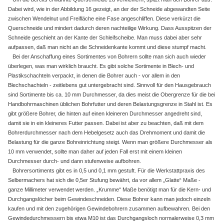
Dabei wird, wie in der Abbildung 16 gezeigt, an der der Schneide abgewandten Seite
zwischen Wendelnut und Freifläche eine Fase angeschliffen. Diese verkürzt die
Querschneide und mindert dadurch deren nachteilige Wirkung. Dass Ausspitzen der
Schneide geschieht an der Kante der Schleifscheibe. Man muss dabei aber sehr
aufpassen, daß man nicht an die Schneidenkante kommt und diese stumpf macht.
Bei der Anschaffung eines Sortimentes von Bohrern sollte man sich auch wieder
überlegen, was man wirklich braucht. Es gibt solche Sortimente in Blech- und
Plastikschachteln verpackt, in denen die Bohrer auch - vor allem in den
Blechschachteln - zeitlebens gut untergebracht sind. Sinnvoll für den Hausgebrauch
sind Sortimente bis ca. 10 mm Durchmesser, da dies meist die Obergrenze für die bei
Handbohrmaschinen üblichen Bohrfutter und deren Belastungsgrenze in Stahl ist. Es
gibt größere Bohrer, die hinten auf einen kleineren Durchmesser angedreht sind,
damit sie in ein kleineres Futter passen. Dabei ist aber zu beachten, daß mit dem
Bohrerdurchmesser nach dem Hebelgesetz auch das Drehmoment und damit die
Belastung für die ganze Bohreinrichtung steigt. Wenn man größere Durchmesser als
10 mm verwendet, sollte man daher auf jeden Fall erst mit einem kleinen
Durchmesser durch- und dann stufenweise aufbohren.
Bohrersortiments gibt es in 0,5 und 0,1 mm gestuft. Für die Werkstattpraxis des
Selbermachers hat sich die 0,5er Stufung bewährt, da vor allem „Glatte“ Maße -
ganze Millimeter verwendet werden. „Krumme“ Maße benötigt man für die Kern- und
Durchgangslöcher beim Gewindeschneiden. Diese Bohrer kann man jedoch einzeln
kaufen und mit den zugehörigen Gewindebohrern zusammen aufbewahren. Bei den
Gewindedurchmessern bis etwa M10 ist das Durchgangsloch normalerweise 0,3 mm