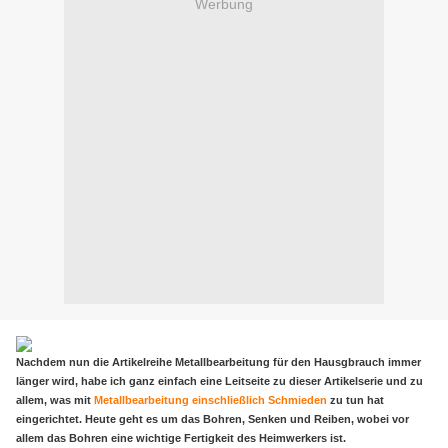
Werbung
Nachdem nun die Artikelreihe Metallbearbeitung für den Hausgbrauch immer
länger wird, habe ich ganz einfach eine Leitseite zu dieser Artikelserie und zu
allem, was mit
Metallbearbeitung einschließlich Schmieden
zu tun hat
eingerichtet. Heute geht es um das Bohren, Senken und Reiben, wobei vor
allem das Bohren eine wichtige Fertigkeit des Heimwerkers ist.