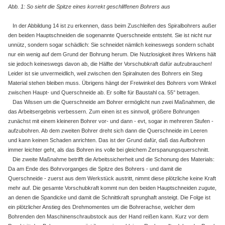
Abb. 1: So sieht die Spitze eines korrekt geschliffenen Bohrers aus
In der Abbildung 14 ist zu erkennen, dass beim Zuschleifen des Spiralbohrers außer
den beiden Hauptschneiden die sogenannte Querschneide entsteht. Sie ist nicht nur
unnütz, sondern sogar schädlich: Sie schneidet nämlich keineswegs sondern schabt
nur ein wenig auf dem Grund der Bohrung herum. Die Nutzlosigkeit ihres Wirkens hält
sie jedoch keineswegs davon ab, die Hälfte der Vorschubkraft dafür aufzubrauchen!
Leider ist sie unvermeidlich, weil zwischen den Spiralnuten des Bohrers ein Steg
Material stehen bleiben muss. Übrigens hängt der Freiwinkel des Bohrers vom Winkel
zwischen Haupt- und Querschneide ab. Er sollte für Baustahl ca. 55° betragen.
Das Wissen um die Querschneide am Bohrer ermöglicht nun zwei Maßnahmen, die
das Arbeitsergebnis verbessern. Zum einen ist es sinnvoll, größere Bohrungen
zunächst mit einem kleineren Bohrer vor- und dann - evt, sogar in mehreren Stufen -
aufzubohren. Ab dem zweiten Bohrer dreht sich dann die Querschneide im Leeren
und kann keinen Schaden anrichten. Das ist der Grund dafür, daß das Aufbohren
immer leichter geht, als das Bohren ins volle bei gleichem Zerspanungsquerschnitt.
Die zweite Maßnahme betrifft die Arbeitssicherheit und die Schonung des Materials:
Da am Ende des Bohrvorganges die Spitze des Bohrers - und damit die
Querschneide - zuerst aus dem Werkstück austritt, nimmt diese plötzliche keine Kraft
mehr auf. Die gesamte Vorschubkraft kommt nun den beiden Hauptschneiden zugute,
an denen die Spandicke und damit die Schnittkraft sprunghaft ansteigt. Die Folge ist
ein plötzlicher Anstieg des Drehmomentes um die Bohrerachse, welcher dem
Bohrenden den Maschinenschraubstock aus der Hand reißen kann. Kurz vor dem