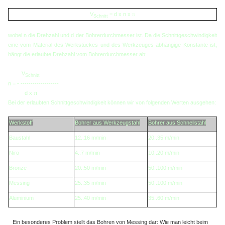
V
= d x n x
π
Schnitt
wobei n die Drehzahl und d der Bohrerdurchmesser ist. Da die Schnittgeschwindigkeit
eine vom Material des Werkstückes und des Werkzeuges abhängige Konstante ist,
hängt die erlaubte Drehzahl vom Bohrerdurchmesser ab:
V
Schnitt
n = - -------------------
d x π
Bei der erlaubten Schnittgeschwindigkeit können wir von folgenden Werten ausgehen:
Werkstoff
Bohrer aus Werkzeugstahl
Bohrer aus Schnellstahl
Baustahl
12..16 m/min
20..35 m/min
Niro
4..7 m/min
10..20 m/min
Bronze
20..50 m/min
50..100 m/min
Messing
25..35 m/min
50..100 m/min
Aluminium
25..40 m/min
35..60 m/min
Ein besonderes Problem stellt das Bohren von Messing dar: Wie man leicht beim