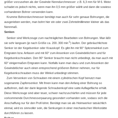
größer vorzusehen als der Gewinde-Nenndurchmesser: z.B. 6,3 mm für M 6. Meist
schadet es jedoch nichts, wenn man ihn 0,5 mm größer wählt und dann die sowieso
vorhandenen Bohrer verwenden kann.
Krumme Bohrerdurchmesser benötigt man auch für sehr genaue Bohrungen, die
ausgerieben werden, man bohrt hier ein oder zwei Zehntelmillimeter kleiner als das
Nennmaß.
Senken
Senker sind Werkzeuge zum nachträglichen Bearbeiten von Bohrungen. Man läßt
-1
sie sehr langsam (je nach Größe ca. 200..300 min
) laufen. Der gebräuchlichste
Senker ist der Kegelsenker oder Krauskopf. Es gibt ihn mit 90° Spitzenwinkel zum
Entgraten bzw. Anfasen und mit 60° zum Ansenken von Gewindelöchern und für
Kegelsenkschrauben. Den 90° Senker braucht man nicht unbedingt, da man auch mit
60° einigermaßen Entgraten kann. Notfalls kann man dazu und zum Ansenken der
Gewindelöcher auch einen entsprechend größeren Bohrer nehmen, nur für
Kegelsenkschrauben muss der Winkel unbedingt stimmen.
Zum Versenken von Schrauben mit einem zylindrischen Kopf benutzt man
sogenannte Zapfensenker. Mit Ihnen kann man den Anfang einer Bohrung so
aufbohren, daß der darin liegende Schraubenkopf eine satte Auflagefläche erhält.
Diese Werkzeuge sind aber teuer, schwer nachzuschärfen und müssen für jede
vorkommende Durchmesserpaarung gesondert vorhanden sein, sodass sich die
Anschaffung nur für den Profi lohnt. Benötigt man sie als Heimwerker tatsächlich
einmal, wird es sinnvoller sein, die Senkungen in einer mechanischen Werkstätte
durchführen zu lassen.
Reiben