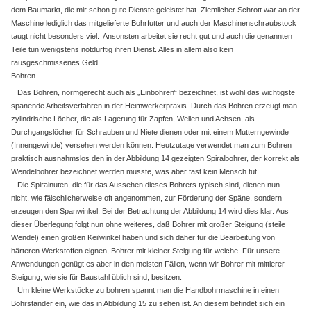
dem Baumarkt, die mir schon gute Dienste geleistet hat. Ziemlicher Schrott war an der
Maschine lediglich das mitgelieferte Bohrfutter und auch der Maschinenschraubstock
taugt nicht besonders viel. Ansonsten arbeitet sie recht gut und auch die genannten
Teile tun wenigstens notdürftig ihren Dienst. Alles in allem also kein
rausgeschmissenes Geld.
Bohren
Das Bohren, normgerecht auch als „Einbohren“ bezeichnet, ist wohl das wichtigste
spanende Arbeitsverfahren in der Heimwerkerpraxis. Durch das Bohren erzeugt man
zylindrische Löcher, die als Lagerung für Zapfen, Wellen und Achsen, als
Durchgangslöcher für Schrauben und Niete dienen oder mit einem Mutterngewinde
(Innengewinde) versehen werden können. Heutzutage verwendet man zum Bohren
praktisch ausnahmslos den in der Abbildung 14 gezeigten Spiralbohrer, der korrekt als
Wendelbohrer bezeichnet werden müsste, was aber fast kein Mensch tut.
Die Spiralnuten, die für das Aussehen dieses Bohrers typisch sind, dienen nun
nicht, wie fälschlicherweise oft angenommen, zur Förderung der Späne, sondern
erzeugen den Spanwinkel. Bei der Betrachtung der Abbildung 14 wird dies klar. Aus
dieser Überlegung folgt nun ohne weiteres, daß Bohrer mit großer Steigung (steile
Wendel) einen großen Keilwinkel haben und sich daher für die Bearbeitung von
härteren Werkstoffen eignen, Bohrer mit kleiner Steigung für weiche. Für unsere
Anwendungen genügt es aber in den meisten Fällen, wenn wir Bohrer mit mittlerer
Steigung, wie sie für Baustahl üblich sind, besitzen.
Um kleine Werkstücke zu bohren spannt man die Handbohrmaschine in einen
Bohrständer ein, wie das in Abbildung 15 zu sehen ist. An diesem befindet sich ein