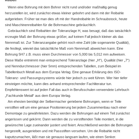
Wenn eine Bohrung mit dem Bohrer nicht rund und/oder maßhaltig genug
herzustellen ist, wird zunächst etwas kleiner gebohrt und dann mit der Reibahle
aufgerieben. Früher tat man dies oft mit der Handreibahle im Schraubstock, heute
sind Maschinenreibahlen für die Bohrmaschine gebräuchlich.
Gebräuchlich sind Reibahlen der Toleranzlage H, was besagt, daß das tatsächlich
erzeugte Maß der Bohrung etwas größer, auf keinen Fall jedoch kleiner als das
Nennmaß ist. Zur Toleranzangabe gehört noch eine Zahl (die sogenannte Qualität),
die festlegt, wieviel das tatsächliche Maß vom Nennmaß abweichen kann. Eine
Bohrung 5H7 z.B. muss einen Durchmesser von 5,000 bis 5,012 mm aufweisen.
Diese Maße entnimmt man entsprechend Toleranzlage (hier „H“), Qualität (hier „7“)
und Nenndurchmesser (hier 5mm) entsprechenden Tabellen, zum Beispiel im
Tabellenbuch Metall aus dem Europa Verlag. Eine genaue Erklärung des ISO-
Toleranz- und Passungssystems würde hier jedoch zu weit führen. Wer hier tiefer
einsteigen möchte, kann dies anhand entsprechender Fachliteratur tun.
Empfehlenswert ist auf jeden Fall das auch in Berufsschulen verwendete Lehrbuch
„Fachkunde Metall“ aus dem Europa Verlag.
Am ehesten benötigt der Selbermacher geriebene Bohrungen, wenn er Teile
verstiften will um eine genaue Positionierung bei jedem Zusammenbau nach einer
Demontage zu gewährleisten. Dazu werden die Bohrungen auf einem Teil zunächst
angerissen und gekörnt. Dann werden die zu verstiftenden Teile montiert, in die
gewünschte Lage zueinander justiert und fixiert. Anschließend werden die Bohrungen
hergestellt, ausgerieben und mit Passstiften versehen. Um die Reibahle nicht
kaputtzumachen, läßt man sie genauso langsam laufen, wie einen Senker.