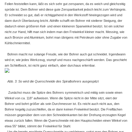
Feilen feststellen kann, läßt es sich sehr gut zerspanen, da es weich und gleichzeitig
spröde ist. Dem Bohrer wird diese gute Zerspanbarkeit jedoch leicht zum Verhängnis.
Er schneidet so gut, daß er richtiggehend in den Werkstoff hineingezogen wird und
dann durch Überlastung bricht. Abhilfe schafft ein Bohrer mit steilerer Steigung, der
dadurch einen größeren Keil- und einen kleineren Spanwinkel besitzt. Ist ein solcher
nicht zur Hand, hilft man sich indem man den Freiwinkel kleiner macht. Messing, wie
auch Bronze und Aluminium, bohrt man übrigens mit Petroleum oder ohne Zugabe von
Kühlschmiermittel.
Bohren macht nur solange Freude, wie der Bohrer auch gut schneidet. Irgendwann
wird er, wie jedes Werkzeug, stumpf und muss nachgeschärft werden. Das geschieht
am Schleifbock, ist nicht ganz einfach, aber durchaus erlernbar.
Abb. 3: So wird die Querschneide des Spiralbohrers ausgespitzt
Zunächst muss die Spitze des Bohrers symmetrisch und mittig sein sowie einen
Winkel von ca. 118° aufweisen. Wenn die Spitze nicht in der Mitte sitzt, eiert der
Bohrer und bohrt größer als sein Durchmesser ist. Es reicht auch nicht aus, den
Bohrer kegelig zuzuschleifen, da er dann keinen Freiwinkel besitzt. Die Freiflächen
müssen gegenüber dem von den Schneidenkanten bei der Drehung erzeugten Kegel
etwas zurück fallen. Wenn die Querschneide mit den Hauptscheiden einen Winkel von
etwa 55° bildet, stimmt der Freiwinkel für Stahl.
Um die bereits erwähnte Querschneide zu verkleinern, spitzt man den Bohrer aus.