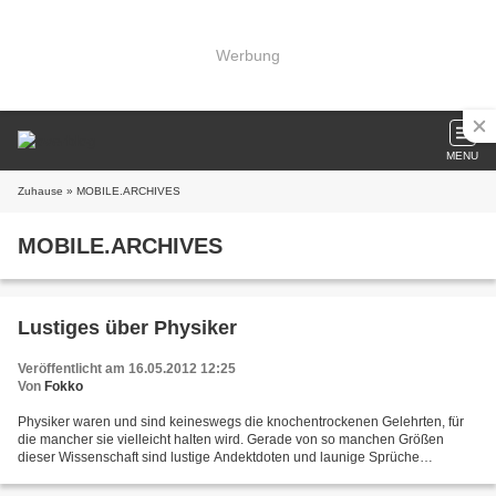
Werbung
MENU
Zuhause
» MOBILE.ARCHIVES
MOBILE.ARCHIVES
Lustiges über Physiker
Veröffentlicht am 16.05.2012 12:25
Von
Fokko
Physiker waren und sind keineswegs die knochentrockenen Gelehrten, für
die mancher sie vielleicht halten wird. Gerade von so manchen Größen
dieser Wissenschaft sind lustige Andektdoten und launige Sprüche
überliefert. Von Albert Einstein gibt es ja das...