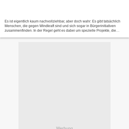
Es ist eigentlich kaum nachvollziehbar, aber doch wahr: Es gibt tatsächlich
Menschen, die gegen Windkraft sind und sich sogar in Bürgerinitiativen
zusammenfinden. In der Regel geht es dabei um spezielle Projekte, die
Anwohner nicht vor die Nase gesetzt...
Werbung