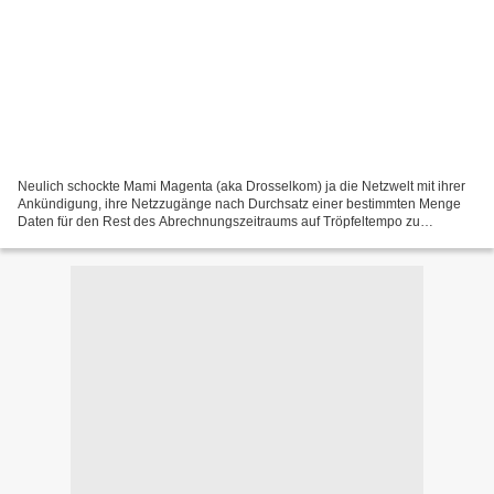
Neulich schockte Mami Magenta (aka Drosselkom) ja die Netzwelt mit ihrer
Ankündigung, ihre Netzzugänge nach Durchsatz einer bestimmten Menge
Daten für den Rest des Abrechnungszeitraums auf Tröpfeltempo zu
drosseln. Das würde uns sozusagen in die Prä-Flatrat-Steinzeit...