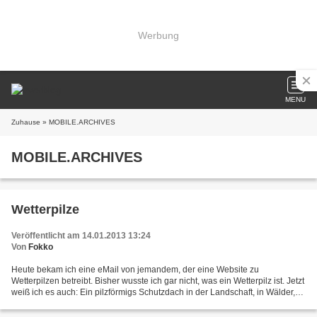
Werbung
MENU
Zuhause
» MOBILE.ARCHIVES
MOBILE.ARCHIVES
Wetterpilze
Veröffentlicht am 14.01.2013 13:24
Von
Fokko
Heute bekam ich eine eMail von jemandem, der eine Website zu
Wetterpilzen betreibt. Bisher wusste ich gar nicht, was ein Wetterpilz ist. Jetzt
weiß ich es auch: Ein pilzförmigs Schutzdach in der Landschaft, in Wälder,
Parks oder dergleichen, unter das...