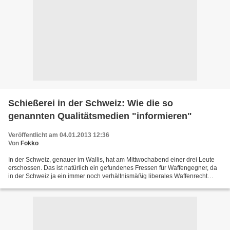
Schießerei in der Schweiz: Wie die so
genannten Qualitätsmedien "informieren"
Veröffentlicht am 04.01.2013 12:36
Von
Fokko
In der Schweiz, genauer im Wallis, hat am Mittwochabend einer drei Leute
erschossen. Das ist natürlich ein gefundenes Fressen für Waffengegner, da
in der Schweiz ja ein immer noch verhältnismäßig liberales Waffenrecht
besteht. Bei näherem Hinsehen sieht...