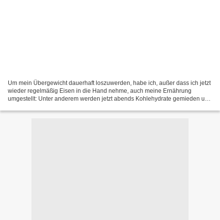
Um mein Übergewicht dauerhaft loszuwerden, habe ich, außer dass ich jetzt
wieder regelmäßig Eisen in die Hand nehme, auch meine Ernährung
umgestellt: Unter anderem werden jetzt abends Kohlehydrate gemieden und
da kommt natürlich auch öfter ein Steak nur...