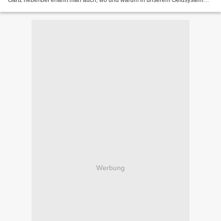
Ganz nebenbei erfährt man auch, wo und warum in unserem Geldsystem
der Wurm steckt. Ein sehr interessanter...
Werbung