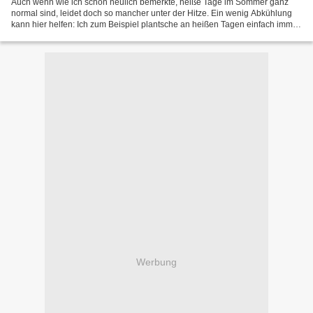
Auch wenn wie ich schon neulich bemerkte, heiße Tage im Sommer ganz
normal sind, leidet doch so mancher unter der Hitze. Ein wenig Abkühlung
kann hier helfen: Ich zum Beispiel plantsche an heißen Tagen einfach immer
wieder einmal im Pool. Manchmal sitze...
Werbung