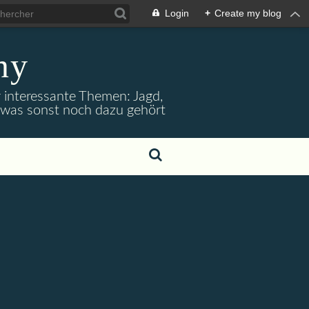
Login
+
Create my blog
ny
r interessante Themen: Jagd,
d was sonst noch dazu gehört