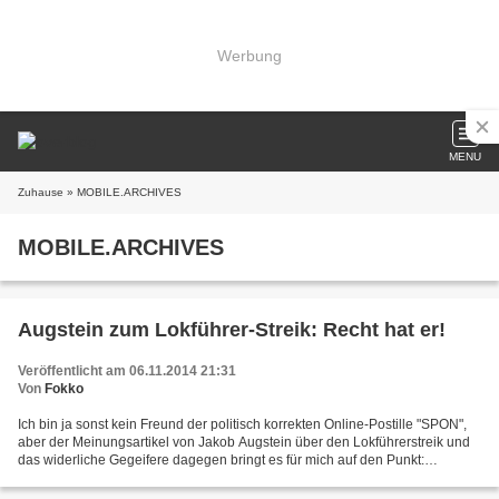
Werbung
MENU
Zuhause
» MOBILE.ARCHIVES
MOBILE.ARCHIVES
Augstein zum Lokführer-Streik: Recht hat er!
Veröffentlicht am 06.11.2014 21:31
Von
Fokko
Ich bin ja sonst kein Freund der politisch korrekten Online-Postille "SPON",
aber der Meinungsartikel von Jakob Augstein über den Lokführerstreik und
das widerliche Gegeifere dagegen bringt es für mich auf den Punkt:
Tatsächlich hat ein Großteil der Werktätigen...