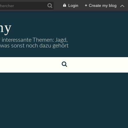
Login
+
Create my blog
ny
r interessante Themen: Jagd,
d was sonst noch dazu gehört