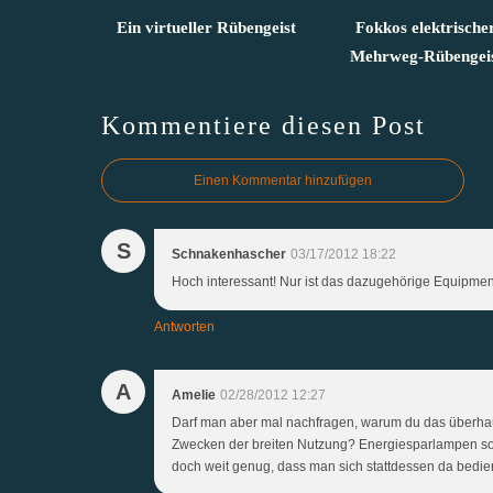
Ein virtueller Rübengeist
Fokkos elektrische
Mehrweg-Rübengei
Kommentiere diesen Post
Einen Kommentar hinzufügen
S
Schnakenhascher
03/17/2012 18:22
Hoch interessant! Nur ist das dazugehörige Equipment
Antworten
A
Amelie
02/28/2012 12:27
Darf man aber mal nachfragen, warum du das überhaup
Zwecken der breiten Nutzung? Energiesparlampen soll
doch weit genug, dass man sich stattdessen da bedi