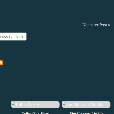
Nächster Post »
urück zu Home
Tolles Öko-Haus
Einfälle statt Abfälle