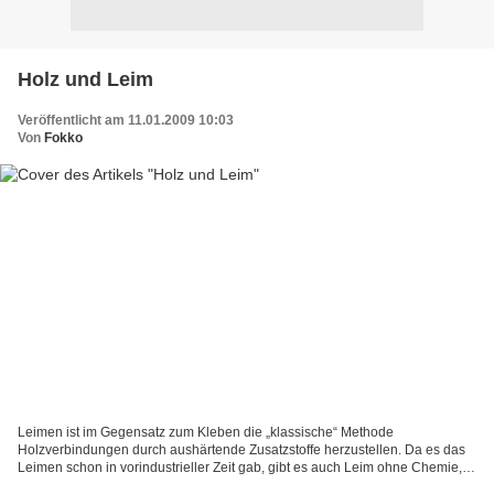
Holz und Leim
Veröffentlicht am 11.01.2009 10:03
Von
Fokko
Leimen ist im Gegensatz zum Kleben die „klassische“ Methode
Holzverbindungen durch aushärtende Zusatzstoffe herzustellen. Da es das
Leimen schon in vorindustrieller Zeit gab, gibt es auch Leim ohne Chemie,
den althergebrachten Heißleim, von dem weiter...