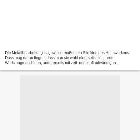
Die Metallbearbeitung ist gewissermaßen ein Stiefkind des Heimwerkens.
Dass mag daran liegen, dass man sie wohl einerseits mit teuren
Werkzeugmaschinen, andererseits mit zeit- und kraftaufwändigen
Handarbeiten, wie dem berüchtigten Feilen von Flächen...