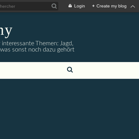
Login
+
Create my blog
ny
r interessante Themen: Jagd,
d was sonst noch dazu gehört