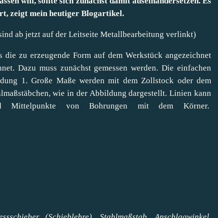
ssen will, sollte sich zunächst damit auseinandersetzen. Es
rt, zeigt mein heutiger Blogartikel.
ind ab jetzt auf der
Leitseite Metallbearbeitung
verlinkt)
s die zu erzeugende Form auf dem Werkstück angezeichnet
hnet. Dazu muss zunächst gemessen werden. Die einfachen
ldung 1. Große Maße werden mit dem Zollstock oder dem
lmaßstäbchen, wie in der Abbildung dargestellt. Linien kann
d Mittelpunkte von Bohrungen mit dem Körner.
schieber (Schieblehre), Stahlmaßstab, Anschlagwinkel,