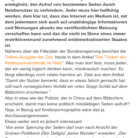
ermöglicht, den Aufruf von bestimmten Seiten durch
Netzbenutzer zu verhindern. Jeder muss hier hellhörig
werden, dem klar ist, dass das Internet ein Medium ist, mit
dem jedermann sich auch auf unabhängige Informationen
und Meinungen abseits der veröffentlichten Meinung
verschaffen kann und das die nicht im Sinne eines immer
restriktiverenund zunehmend entdemokratisierten Staates
ist.
Näheres über die Filterplän der Bundesregierung berichtet die
Online-Ausgabe der Zeit
heute in dem Artikel "
Die Tücken der
Kinderpornokontrolle im Netz
". Was man dort liest, muss jeden,
der ein wenig logisch denken kann, misstrauisch machen. Es
fängt allerdings noch relativ harmlos an. Zitat aus dem Artikel:
"Damit der Nutzer bemerkt, dass er etwas falsch gemacht hat,
soll nach norwegischem Vorbild ein rotes Stopp-Schild auf dem
Bildschirm erscheinen."
Also in etwa wie der Polizist, der in China auf dem Bildschirm
erscheint, damit man keine politisch missliebigen Seiten aufruft?
Naja, in Bezug auf Kinderpornographie wäre das ja
durchausangemessen.
Etwas weiter wird es jedoch interessant:
'Von einer Sperrung der Seiten darf man nach Ansicht der
Grünen-Politikerin Ekin Deligöz „keine Wunder“ erwarten. „Der