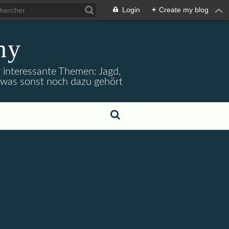
Login
+
Create my blog
ny
r interessante Themen: Jagd,
d was sonst noch dazu gehört