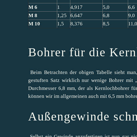
M 6
1
4,917
5,0
6,6
M 8
1,25
6,647
6,8
9,0
M 10
1,5
8,376
8,5
11,
Bohrer für die Kern
Beim Betrachten der obigen Tabelle sieht man
gestuften Satz wirklich nur wenige Bohrer mit
Durchmesser 6,8 mm, der als Kernlochbohrer fü
können wir im allgemeinen auch mit 6,5 mm bohr
Außengewinde schn
Selbst ein Gewinde anzufertigen ist nun gar n