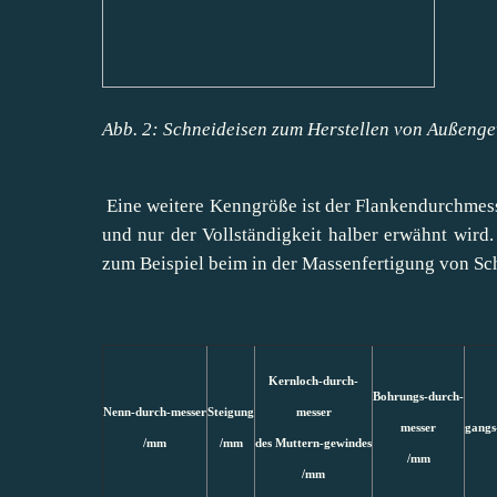
Abb. 2: Schneideisen zum Herstellen von Außenge
Eine weitere Kenngröße ist der Flankendurchmess
und nur der Vollständigkeit halber erwähnt wird.
zum Beispiel beim in der Massenfertigung von S
Kernloch-
durch-
Bohrungs-durch-
Nenn-durch-
messer
Steigung
messer
messer
gangs
/mm
/mm
des Muttern-gewindes
/mm
/mm