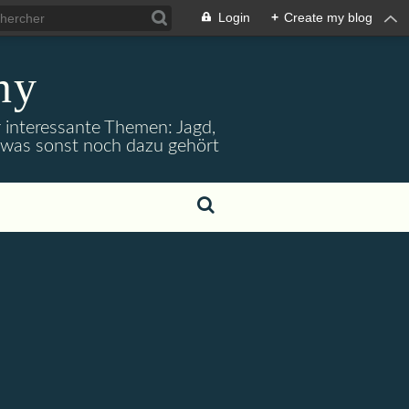
Login
+
Create my blog
ny
r interessante Themen: Jagd,
d was sonst noch dazu gehört