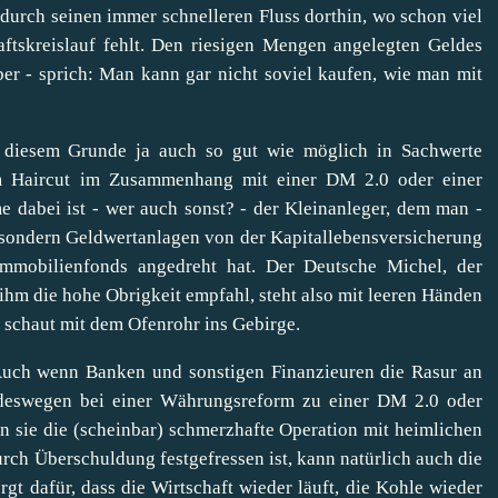
 durch seinen immer schnelleren Fluss dorthin, wo schon viel
haftskreislauf fehlt. Den riesigen Mengen angelegten Geldes
er - sprich: Man kann gar nicht soviel kaufen, wie man mit
iesem Grunde ja auch so gut wie möglich in Sachwerte
nem Haircut im Zusammenhang mit einer DM 2.0 oder einer
dabei ist - wer auch sonst? - der Kleinanleger, dem man -
 sondern Geldwertanlagen von der Kapitallebensversicherung
mmobilienfonds angedreht hat. Der Deutsche Michel, der
s ihm die hohe Obrigkeit empfahl, steht also mit leeren Händen
schaut mit dem Ofenrohr ins Gebirge.
uch wenn Banken und sonstigen Finanzieuren die Rasur an
 deswegen bei einer Währungsreform zu einer DM 2.0 oder
 sie die (scheinbar) schmerzhafte Operation mit heimlichen
rch Überschuldung festgefressen ist, kann natürlich auch die
gt dafür, dass die Wirtschaft wieder läuft, die Kohle wieder