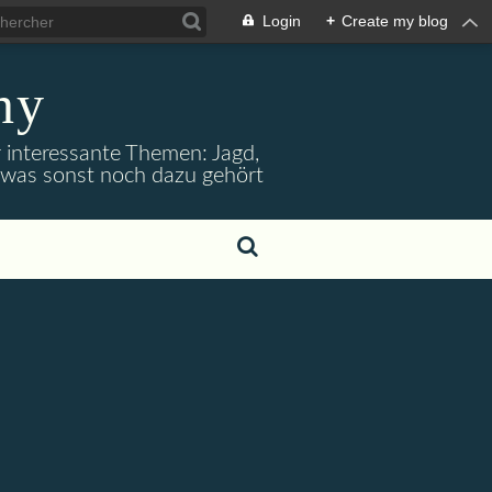
Login
+
Create my blog
ny
r interessante Themen: Jagd,
d was sonst noch dazu gehört