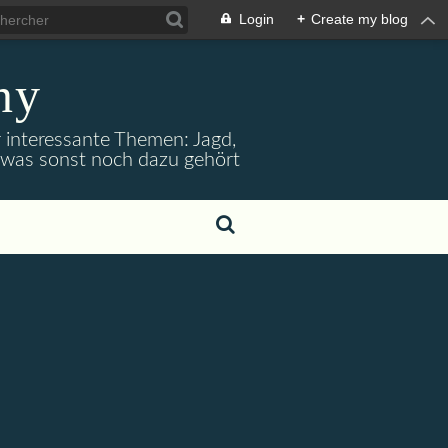
Login
+
Create my blog
ny
r interessante Themen: Jagd,
d was sonst noch dazu gehört