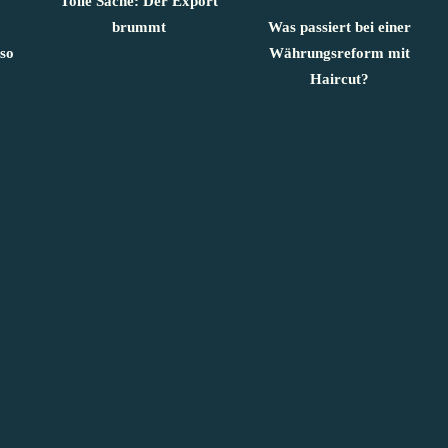
Tolle Sache: Der Export
brummt
Was passiert bei einer
so
Währungsreform mit
Haircut?