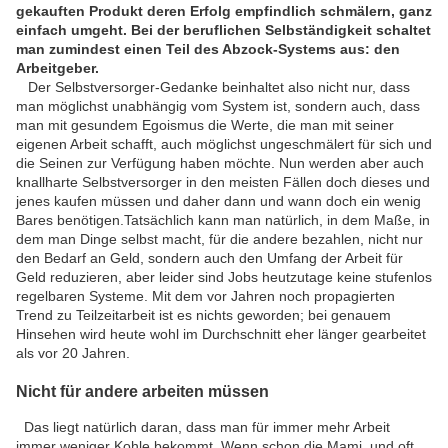
gekauften Produkt deren Erfolg empfindlich schmälern, ganz
einfach umgeht. Bei der beruflichen Selbständigkeit schaltet
man zumindest einen Teil des Abzock-Systems aus: den
Arbeitgeber.
Der Selbstversorger-Gedanke beinhaltet also nicht nur, dass
man möglichst unabhängig vom System ist, sondern auch, dass
man mit gesundem Egoismus die Werte, die man mit seiner
eigenen Arbeit schafft, auch möglichst ungeschmälert für sich und
die Seinen zur Verfügung haben möchte. Nun werden aber auch
knallharte Selbstversorger in den meisten Fällen doch dieses und
jenes kaufen müssen und daher dann und wann doch ein wenig
Bares benötigen.Tatsächlich kann man natürlich, in dem Maße, in
dem man Dinge selbst macht, für die andere bezahlen, nicht nur
den Bedarf an Geld, sondern auch den Umfang der Arbeit für
Geld reduzieren, aber leider sind Jobs heutzutage keine stufenlos
regelbaren Systeme. Mit dem vor Jahren noch propagierten
Trend zu Teilzeitarbeit ist es nichts geworden; bei genauem
Hinsehen wird heute wohl im Durchschnitt eher länger gearbeitet
als vor 20 Jahren.
Nicht für andere arbeiten müssen
Das liegt natürlich daran, dass man für immer mehr Arbeit
immer weniger Kohle bekommt. Wenn schon die Mami, und oft