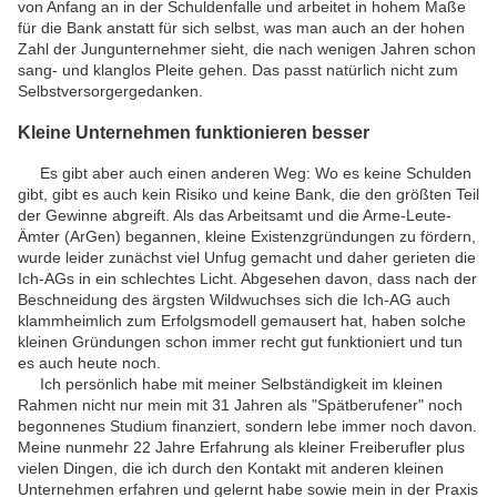
von Anfang an in der Schuldenfalle und arbeitet in hohem Maße
für die Bank anstatt für sich selbst, was man auch an der hohen
Zahl der Jungunternehmer sieht, die nach wenigen Jahren schon
sang- und klanglos Pleite gehen. Das passt natürlich nicht zum
Selbstversorgergedanken.
Kleine Unternehmen funktionieren besser
Es gibt aber auch einen anderen Weg: Wo es keine Schulden
gibt, gibt es auch kein Risiko und keine Bank, die den größten Teil
der Gewinne abgreift. Als das Arbeitsamt und die Arme-Leute-
Ämter (ArGen) begannen, kleine Existenzgründungen zu fördern,
wurde leider zunächst viel Unfug gemacht und daher gerieten die
Ich-AGs in ein schlechtes Licht. Abgesehen davon, dass nach der
Beschneidung des ärgsten Wildwuchses sich die Ich-AG auch
klammheimlich zum Erfolgsmodell gemausert hat, haben solche
kleinen Gründungen schon immer recht gut funktioniert und tun
es auch heute noch.
Ich persönlich habe mit meiner Selbständigkeit im kleinen
Rahmen nicht nur mein mit 31 Jahren als "Spätberufener" noch
begonnenes Studium finanziert, sondern lebe immer noch davon.
Meine nunmehr 22 Jahre Erfahrung als kleiner Freiberufler plus
vielen Dingen, die ich durch den Kontakt mit anderen kleinen
Unternehmen erfahren und gelernt habe sowie mein in der Praxis