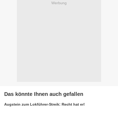
Werbung
Das könnte Ihnen auch gefallen
Augstein zum Lokführer-Streik: Recht hat er!