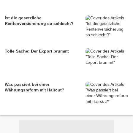
Ist die gesetzliche
Rentenversicherung so schlecht?
Tolle Sache: Der Export brummt
Was passiert bei einer
Währungsreform mit Haircut?