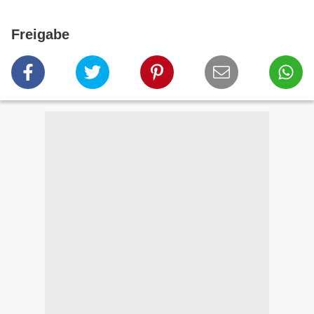
Freigabe