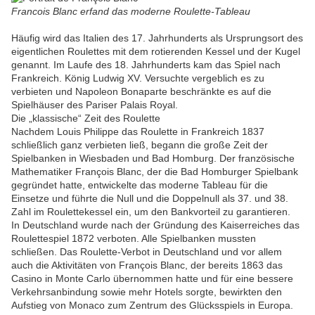
Francois Blanc erfand das moderne Roulette-Tableau
Häufig wird das Italien des 17. Jahrhunderts als Ursprungsort des
eigentlichen Roulettes mit dem rotierenden Kessel und der Kugel
genannt. Im Laufe des 18. Jahrhunderts kam das Spiel nach
Frankreich. König Ludwig XV. Versuchte vergeblich es zu
verbieten und Napoleon Bonaparte beschränkte es auf die
Spielhäuser des Pariser Palais Royal.
Die „klassische“ Zeit des Roulette
Nachdem Louis Philippe das Roulette in Frankreich 1837
schließlich ganz verbieten ließ, begann die große Zeit der
Spielbanken in Wiesbaden und Bad Homburg. Der französische
Mathematiker François Blanc, der die Bad Homburger Spielbank
gegründet hatte, entwickelte das moderne Tableau für die
Einsetze und führte die Null und die Doppelnull als 37. und 38.
Zahl im Roulettekessel ein, um den Bankvorteil zu garantieren.
In Deutschland wurde nach der Gründung des Kaiserreiches das
Roulettespiel 1872 verboten. Alle Spielbanken mussten
schließen. Das Roulette-Verbot in Deutschland und vor allem
auch die Aktivitäten von François Blanc, der bereits 1863 das
Casino in Monte Carlo übernommen hatte und für eine bessere
Verkehrsanbindung sowie mehr Hotels sorgte, bewirkten den
Aufstieg von Monaco zum Zentrum des Glücksspiels in Europa.