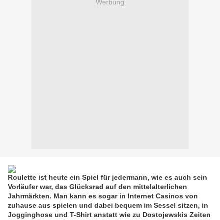
Werbung
Roulette ist heute ein Spiel für jedermann, wie es auch sein
Vorläufer war, das Glücksrad auf den mittelalterlichen
Jahrmärkten. Man kann es sogar in
Internet Casinos
von
zuhause aus
spielen und dabei bequem im Sessel sitzen, in
Jogginghose und T-Shirt anstatt wie zu Dostojewskis Zeiten