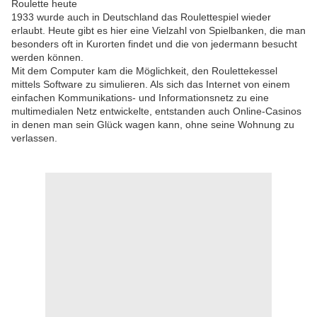
Roulette heute
1933 wurde auch in Deutschland das Roulettespiel wieder
erlaubt. Heute gibt es hier eine Vielzahl von Spielbanken, die man
besonders oft in Kurorten findet und die von jedermann besucht
werden können.
Mit dem Computer kam die Möglichkeit, den Roulettekessel
mittels Software zu simulieren. Als sich das Internet von einem
einfachen Kommunikations- und Informationsnetz zu eine
multimedialen Netz entwickelte, entstanden auch Online-Casinos
in denen man sein Glück wagen kann, ohne seine Wohnung zu
verlassen.