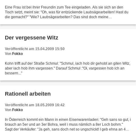
Eine Frau ist bei ihrer Freundin zum Tee eingeladen. Als sie sich an den
Tisch setzt, meint sie: "Oh, was für entzückende Laubsägearbeiten! Hast du
die gemacht?" "Wie? Laubsägearbeiten? Das sind doch meine
selbstgebackenen Kekse!"
Der vergessene Witz
Veröffentlicht am 15.04.2009 15:50
Von
Fokko
Kohn trifft auf der Straße Schmul: "Schmul, iach hob dir gehobt an giten Witz,
aber iach hob ihm vargessen." Darauf Schmul :"Oi, vargessen hob ich an
bessern..."
Rationell arbeiten
Veröffentlicht am 18.05.2009 16:42
Von
Fokko
In Österreich kommt ein Mann in einen Eisenwarenladen: "Geh sans so gut, i
brauch an 5er und an 3er Bohra, weil i muss nämlich a 8er Loch bohrn."
Sagt der Verkäufer: "Ja geh, sans doch net so ungschickt! I geb ehna an 4er
Bohra, mit dem bohrns zwei Mal...