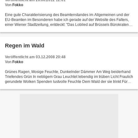
Veröffentlicht am 26.06.2012 12:01
Von
Fokko
Eine gute Charakterisierung des Beamtenstandes im Allgemeinen und der
EU-Beamten im Besonderen habe ich gerade auf der Website des Falters,
einer Wiener Stadtzeitung, entdeckt: "Das Loblied auf Brüssels Bürokraten".
Wirklich lesenswert!
Regen im Wald
Veröffentlicht am 03.12.2008 20:48
Von
Fokko
Grünes Ragen, Mosige Feuchte, Dunkelnder Dämmer Am Weg beiderhand
Triefendes Grün In nebligem Grau Leuchtet lebendig im trüben Licht Fraulich
gerundete Wolken Spenden lustvolle Feuchte Dem Wald der sie trinkt Für
uns alle