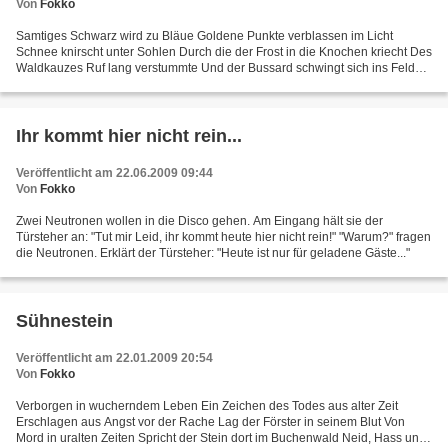
Von
Fokko
Samtiges Schwarz wird zu Bläue Goldene Punkte verblassen im Licht
Schnee knirscht unter Sohlen Durch die der Frost in die Knochen kriecht Des
Waldkauzes Ruf lang verstummte Und der Bussard schwingt sich ins Feld
Aus Kolkrabenschrei und nebliger Bläue...
Ihr kommt hier nicht rein...
Veröffentlicht am 22.06.2009 09:44
Von
Fokko
Zwei Neutronen wollen in die Disco gehen. Am Eingang hält sie der
Türsteher an: "Tut mir Leid, ihr kommt heute hier nicht rein!" "Warum?" fragen
die Neutronen. Erklärt der Türsteher: "Heute ist nur für geladene Gäste..."
Sühnestein
Veröffentlicht am 22.01.2009 20:54
Von
Fokko
Verborgen in wucherndem Leben Ein Zeichen des Todes aus alter Zeit
Erschlagen aus Angst vor der Rache Lag der Förster in seinem Blut Von
Mord in uralten Zeiten Spricht der Stein dort im Buchenwald Neid, Hass und