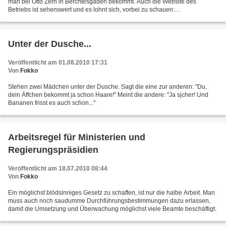
man bei Otto Zern in Berchtesgaden bekommt. Auch die Website des
Betriebs ist sehenswert und es lohnt sich, vorbei zu schauen:
Schmiedekunst Otto Zern
Unter der Dusche...
Veröffentlicht am 01.08.2010 17:31
Von
Fokko
Stehen zwei Mädchen unter der Dusche. Sagt die eine zur anderen: "Du,
dein Äffchen bekommt ja schon Haare!" Meint die andere: "Ja sjcher! Und
Bananen frisst es auch schon..."
Arbeitsregel für Ministerien und
Regierungspräsidien
Veröffentlicht am 18.07.2010 08:44
Von
Fokko
Ein möglichst blödsinniges Gesetz zu schaffen, ist nur die halbe Arbeit. Man
muss auch noch saudumme Durchführungsbestimmungen dazu erlassen,
damit die Umsetzung und Überwachung möglichst viele Beamte beschäftigt.