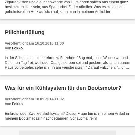
Zigarrenkisten und die Innenwände von Humidoren sollten aus einem ganz
bestimmten Holz sein, aus Spanischer Zeder nämlich. Was es mit diesem
geheimisvollen Holz auf sich hat, kann man in meinem Artikel im
Cigarrenjournal nachlesen.
Pflichterfüllung
Veröffentlicht am 16.10.2010 11:00
Von
Fokko
In der Schule meint der Lehrer zu Fritzchen: "Sag mal, letzte Woche wolltest
Du einen Tag frei, weil euer Opa gestorben sei und gestern, als ich an eurem
Haus vorbeigehe, sehe ich ihn am Fenster sitzen." Darauf Fritzchen: "... und
da muss er auch noch...
Was für ein Kühlsystem für den Bootsmotor?
Veröffentlicht am 18.05.2014 11:02
Von
Fokko
Einkreis- oder Zweikreiskühlsystem? Dieser Frage bin ich in einem Artikel in
meinem Bootsmagazin nachgegangen. Schaut mal rein!