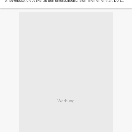
eineWebsite, die Artikel zu den unterschiedlichsten Themen enthält. Dort
schreibe ich vor allem zu Themen,...
Werbung