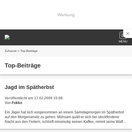
Werbung
MENU
Zuhause
» Top-Beiträge
Top-Beiträge
Jagd im Spätherbst
Veröffentlicht am 17.02.2009 15:08
Von
Fokko
Ein Jäger hat sich vorgenommen an einem Samstagmorgen im Spätherbst
auf den Morgenansitz zu gehen. Mühsam quält er sich bei stockfinsterer
Nacht aus den Federn, schlürft missmutig seinen Kaffee, nimmt seine Waffe
und geht zu seinem Auto. Dabei merkt er,...