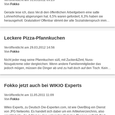
Veröffentlicht am 31.03.2012 09:29
Von
Fokko
Gerade lese ich, dass Ver.di den öffentlichen Arbeitgebern eine satte
Lohnerhöhung abgerungen hat. 6,5% waren gefordert, 6,3% haben sie
herausgeholt. Gratulation! Offenbar stimmt der alte Sozialistenspruch immer
noch: Mann der Arbeit aufgewacht Und besinn...
Leckere Pizza-Pfannkuchen
Veröffentlicht am 29.03.2012 14:56
Von
Fokko
Nicht jeder mag seine Pfannkuchen süß, mit Zucker&Zimt, Nuss-
Nougatcreme oder dergleichen. Wenn andere Familienmitglieder das
jedoch mögen, müssen die Dinger ab und zu halt doch auf den Tisch. Kein
Problem für den Liebhaber von Herzhaftem, denn aus Pfannkuchen...
Fokko jetzt auch bei WIKIO Experts
Veröffentlicht am 11.05.2011 11:09
Von
Fokko
Wikio Experts, zu Deutsch Die-Experten.com, ist wie OverBlog ein Dienst
von JFG Networks. Es handelt sich dabei um ein Artikelverzeichnis, also