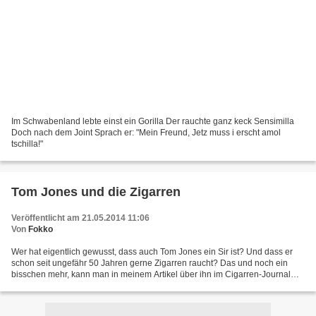
Im Schwabenland lebte einst ein Gorilla Der rauchte ganz keck Sensimilla
Doch nach dem Joint Sprach er: "Mein Freund, Jetz muss i erscht amol
tschilla!"
Tom Jones und die Zigarren
Veröffentlicht am 21.05.2014 11:06
Von
Fokko
Wer hat eigentlich gewusst, dass auch Tom Jones ein Sir ist? Und dass er
schon seit ungefähr 50 Jahren gerne Zigarren raucht? Das und noch ein
bisschen mehr, kann man in meinem Artikel über ihn im Cigarren-Journal
nachlesen.