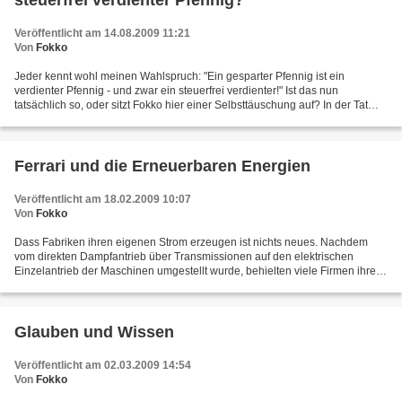
steuerfrei verdienter Pfennig?
Veröffentlicht am 14.08.2009 11:21
Von
Fokko
Jeder kennt wohl meinen Wahlspruch: "Ein gesparter Pfennig ist ein
verdienter Pfennig - und zwar ein steuerfrei verdienter!" Ist das nun
tatsächlich so, oder sitzt Fokko hier einer Selbsttäuschung auf? In der Tat
wurde dieser Spruch - den ich in allerhand...
Ferrari und die Erneuerbaren Energien
Veröffentlicht am 18.02.2009 10:07
Von
Fokko
Dass Fabriken ihren eigenen Strom erzeugen ist nichts neues. Nachdem
vom direkten Dampfantrieb über Transmissionen auf den elektrischen
Einzelantrieb der Maschinen umgestellt wurde, behielten viele Firmen ihre
Dampfmaschinen und erzeugten damit den Strom...
Glauben und Wissen
Veröffentlicht am 02.03.2009 14:54
Von
Fokko