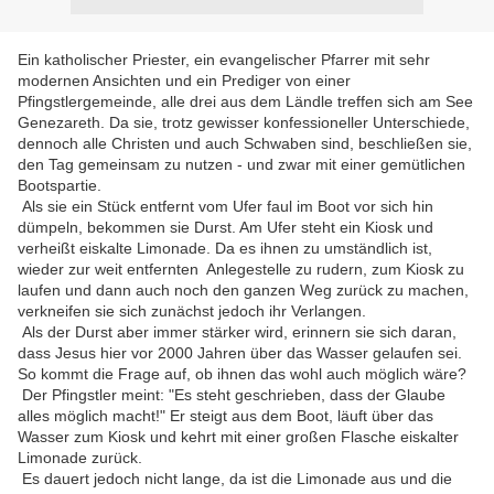
Ein katholischer Priester, ein evangelischer Pfarrer mit sehr
modernen Ansichten und ein Prediger von einer
Pfingstlergemeinde, alle drei aus dem Ländle treffen sich am See
Genezareth. Da sie, trotz gewisser konfessioneller Unterschiede,
dennoch alle Christen und auch Schwaben sind, beschließen sie,
den Tag gemeinsam zu nutzen - und zwar mit einer gemütlichen
Bootspartie.
Als sie ein Stück entfernt vom Ufer faul im Boot vor sich hin
dümpeln, bekommen sie Durst. Am Ufer steht ein Kiosk und
verheißt eiskalte Limonade. Da es ihnen zu umständlich ist,
wieder zur weit entfernten Anlegestelle zu rudern, zum Kiosk zu
laufen und dann auch noch den ganzen Weg zurück zu machen,
verkneifen sie sich zunächst jedoch ihr Verlangen.
Als der Durst aber immer stärker wird, erinnern sie sich daran,
dass Jesus hier vor 2000 Jahren über das Wasser gelaufen sei.
So kommt die Frage auf, ob ihnen das wohl auch möglich wäre?
Der Pfingstler meint: "Es steht geschrieben, dass der Glaube
alles möglich macht!" Er steigt aus dem Boot, läuft über das
Wasser zum Kiosk und kehrt mit einer großen Flasche eiskalter
Limonade zurück.
Es dauert jedoch nicht lange, da ist die Limonade aus und die