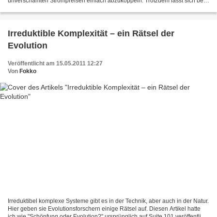
unverschämten Strompreisen einfach abzukoppeln. Trotzdem lässt sich bei
der Stromrechnung so mancher Euro einsparen. Seit...
Irreduktible Komplexität – ein Rätsel der
Evolution
Veröffentlicht am 15.05.2011 12:27
Von
Fokko
Irreduktibel komplexe Systeme gibt es in der Technik, aber auch in der Natur.
Hier geben sie Evolutionsforschern einige Rätsel auf. Diesen Artikel hatte
ich wie "Schöpfung oder Evolution?" ursprünglich auf Suite 101 veröffentlich,