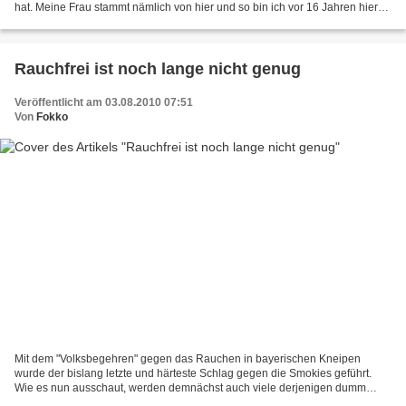
hat. Meine Frau stammt nämlich von hier und so bin ich vor 16 Jahren hier
gelandet, nachdem ich 35 Jahre lang in Heidenheim...
Rauchfrei ist noch lange nicht genug
Veröffentlicht am 03.08.2010 07:51
Von
Fokko
Mit dem "Volksbegehren" gegen das Rauchen in bayerischen Kneipen
wurde der bislang letzte und härteste Schlag gegen die Smokies geführt.
Wie es nun ausschaut, werden demnächst auch viele derjenigen dumm
gucken, die jetzt noch über rauchfreie Kneipen frohlocken....