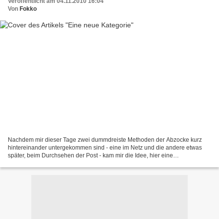
Veröffentlicht am 04.11.2010 16:04
Von
Fokko
Nachdem mir dieser Tage zwei dummdreiste Methoden der Abzocke kurz
hintereinander untergekommen sind - eine im Netz und die andere etwas
später, beim Durchsehen der Post - kam mir die Idee, hier eine
entsprechende Kategorie einzurichten. Hier ist sie...