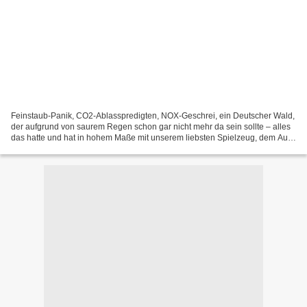
Feinstaub-Panik, CO2-Ablasspredigten, NOX-Geschrei, ein Deutscher Wald,
der aufgrund von saurem Regen schon gar nicht mehr da sein sollte – alles
das hatte und hat in hohem Maße mit unserem liebsten Spielzeug, dem Auto
zu tun. Hat der Verbrennungsmotor,...