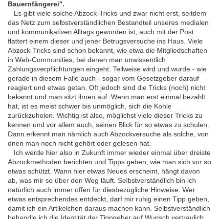
Bauernfängerei".
Es gibt viele solche Abzock-Tricks und zwar nicht erst, seitdem
das Netz zum selbstverständlichen Bestandteil unseres medialen
und kommunikativen Alltags geworden ist, auch mit der Post
flattert einem dieser und jener Betrugsversuche ins Haus. Viele
Abzock-Tricks sind schon bekannt, wie etwa die Mitgliedschaften
in Web-Communities, bei denen man unwissentlich
Zahlungsverpflichtungen eingeht. Teilweise wird und wurde - wie
gerade in diesem Falle auch - sogar vom Gesetzgeber darauf
reagiert und etwas getan. Oft jedoch sind die Tricks (noch) nicht
bekannt und man sitzt ihnen auf. Wenn man erst einmal bezahlt
hat, ist es meist schwer bis unmöglich, sich die Kohle
zurückzuholen. Wichtig ist also, möglichst viele dieser Tricks zu
kennen und vor allem auch, seinen Blick für so etwas zu schulen.
Dann erkennt man nämlich auch Abzockversuche als solche, von
dnen man noch nicht gehört oder gelesen hat.
Ich werde hier also in Zukunft immer wieder einmal über dreiste
Abzockmethoden berichten und Tipps geben, wie man sich vor so
etwas schützt. Wann hier etwas Neues erscheint, hängt davon
ab, was mir so über den Weg läuft. Selbstverständlich bin ich
natürlich auch immer offen für diesbezügliche Hinweise: Wer
etwas entsprechendes entdeckt, darf mir ruhig einen Tipp geben,
damit ich ein Artikelchen daraus machen kann. Selbstverständlich
behandle ich die Identität der Tippgeber auf Wunsch vertraulich.