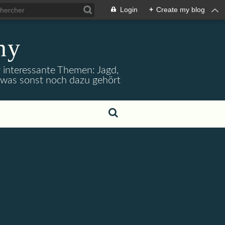
Login
+
Create my blog
ny
r interessante Themen: Jagd,
d was sonst noch dazu gehört