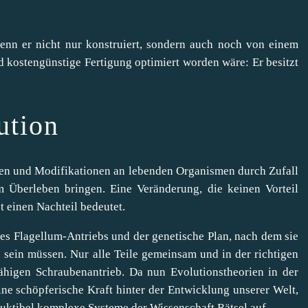
wenn er nicht nur konstruiert, sondern auch noch von einem
d kostengünstige Fertigung optimiert worden wäre: Er besitzt
ution
en und Modifikationen an lebenden Organismen durch Zufall
m Überleben bringen. Eine Veränderung, die keinen Vorteil
st einen Nachteil bedeutet.
es Flagellum-Antriebs und der genetische Plan, nach dem sie
 sein müssen. Nur alle Teile gemeinsam und in der richtigen
ähigen Schraubenantrieb. Da nun Evolutionstheorien in der
ine schöpferische Kraft hinter der Entwicklung unserer Welt,
duktibel komplexe Systeme der Wissenschaft Rätsel auf.