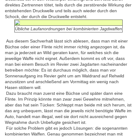
direktes Zertrennen tötet, teils durch die zerstörende Wirkung der
entstehenden Druckwelle und teils auch wieder durch den
Schock, der durch die Druckwelle entsteht.
Übliche Laufanordnungen bei kombinierten Jagdwaffen
Aus diesem Sachverhalt lässt sich ablesen, dass man mit einer
Büchse oder einer Flinte nicht immer richtig angezogen ist, da
man ja jederzeit an Wild geraten kann, für welches sich die
jeweilige Waffe nicht eignet. Außerdem kommt es oft vor, dass
man bei einem Besuch im Revier zwei Jagdarten nacheinander
betreiben möchte: Es ist durchaus möglich, dass man vor
Sonnenaufgang ins Revier geht um am Waldrand auf Rehwild
anzusitzen und anschließend am Vormittag ein wenig nach
Hasen stöbern will.
Dazu braucht man zuerst eine Büchse und später dann eine
Flinte. Im Prinzip könnte man zwar zwei Gewehre mitnehmen,
aber das hat sein Tücken: Schleppt man beide mit sich herum, ist
das arg unbequem, lässt man die jeweils nicht benötigte Waffe im
Auto, handelt man illegal, weil sie dort nicht ausreichend gegen
Wegnahme durch Unbefugte gesichert ist.
Für solche Problem gibt es jedoch Lösungen: die sogenannten
kombinierten Waffen. Genau genommen bezeichnet man mit