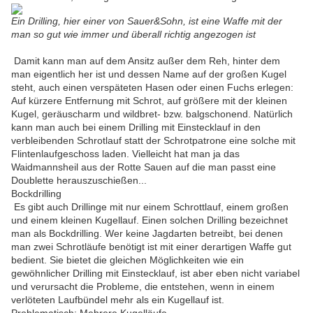
Ein Drilling, hier einer von Sauer&Sohn, ist eine Waffe mit der
man so gut wie immer und überall richtig angezogen ist
Damit kann man auf dem Ansitz außer dem Reh, hinter dem
man eigentlich her ist und dessen Name auf der großen Kugel
steht, auch einen verspäteten Hasen oder einen Fuchs erlegen:
Auf kürzere Entfernung mit Schrot, auf größere mit der kleinen
Kugel, geräuscharm und wildbret- bzw. balgschonend. Natürlich
kann man auch bei einem Drilling mit Einstecklauf in den
verbleibenden Schrotlauf statt der Schrotpatrone eine solche mit
Flintenlaufgeschoss laden. Vielleicht hat man ja das
Waidmannsheil aus der Rotte Sauen auf die man passt eine
Doublette herauszuschießen...
Bockdrilling
Es gibt auch Drillinge mit nur einem Schrottlauf, einem großen
und einem kleinen Kugellauf. Einen solchen Drilling bezeichnet
man als Bockdrilling. Wer keine Jagdarten betreibt, bei denen
man zwei Schrotläufe benötigt ist mit einer derartigen Waffe gut
bedient. Sie bietet die gleichen Möglichkeiten wie ein
gewöhnlicher Drilling mit Einstecklauf, ist aber eben nicht variabel
und verursacht die Probleme, die entstehen, wenn in einem
verlöteten Laufbündel mehr als ein Kugellauf ist.