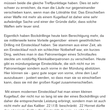
müssen beide die gleiche Treffpunktlage haben. Dies ist sehr
schwer zu erreichen, da man die Läufe nur gegeneinander
verschieben kann, wenn man die Lötnähte löst. Das Einschießen
einer Waffe mit mehr als einem Kugellauf ist daher eine sehr
aufwändige Sache und einer der Gründe dafür, dass solche
Waffen sehr teuer sind.
Eigentlich haben Bockdrillinge heute kein Berechtigung mehr, da
sie mittlerweile keine Vorteile gegenüber einem gewöhnlichen
Drilling mit Einstecklauf haben. Sie stammen aus einer Zeit, als
ein Einstecklauf noch ein schlechter Notbehelf war, ein kurzes
Ding, welches man in das Patronenlager eines Schrotlaufes
steckte um notdürftig Kleinkaliberpatronen zu verschießen. Heute
gibt es mündungslange Einsteckläufe, die sich nicht nur im
Patronenlager sondern auch vorne in der Mündung abstützen.
Hier können sie - ganz gute sogar von vorne, ohne den Lauf
auszubauen - justiert werden, so dass man sie so einschießen
kann, dass sie mit der großen Kugel zusammenschießen.
Mit einem modernen Einstecklauf hat man einen kleinen
Kugellauf, der nicht nur so lang ist wie der eines Bockdrillings und
daher die entsprechende Leistung erbringt, sondern man ist auch
nicht mehr auf das Kaliber .22 l.f.B. beschränkt. .22 Hornet dürfte