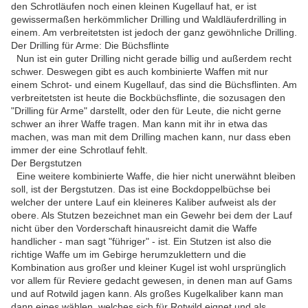
den Schrotläufen noch einen kleinen Kugellauf hat, er ist
gewissermaßen herkömmlicher Drilling und Waldläuferdrilling in
einem. Am verbreitetsten ist jedoch der ganz gewöhnliche Drilling.
Der Drilling für Arme: Die Büchsflinte
Nun ist ein guter Drilling nicht gerade billig und außerdem recht
schwer. Deswegen gibt es auch kombinierte Waffen mit nur
einem Schrot- und einem Kugellauf, das sind die Büchsflinten. Am
verbreitetsten ist heute die Bockbüchsflinte, die sozusagen den
"Drilling für Arme" darstellt, oder den für Leute, die nicht gerne
schwer an ihrer Waffe tragen. Man kann mit ihr in etwa das
machen, was man mit dem Drilling machen kann, nur dass eben
immer der eine Schrotlauf fehlt.
Der Bergstutzen
Eine weitere kombinierte Waffe, die hier nicht unerwähnt bleiben
soll, ist der Bergstutzen. Das ist eine Bockdoppelbüchse bei
welcher der untere Lauf ein kleineres Kaliber aufweist als der
obere. Als Stutzen bezeichnet man ein Gewehr bei dem der Lauf
nicht über den Vorderschaft hinausreicht damit die Waffe
handlicher - man sagt "führiger" - ist. Ein Stutzen ist also die
richtige Waffe um im Gebirge herumzuklettern und die
Kombination aus großer und kleiner Kugel ist wohl ursprünglich
vor allem für Reviere gedacht gewesen, in denen man auf Gams
und auf Rotwild jagen kann. Als großes Kugelkaliber kann man
dann eines wählen, welches sich für Rotwild eignet und als