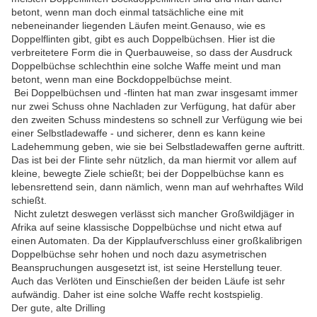
betont, wenn man doch einmal tatsächliche eine mit
nebeneinander liegenden Läufen meint.Genauso, wie es
Doppelflinten gibt, gibt es auch Doppelbüchsen. Hier ist die
verbreitetere Form die in Querbauweise, so dass der Ausdruck
Doppelbüchse schlechthin eine solche Waffe meint und man
betont, wenn man eine Bockdoppelbüchse meint.
Bei Doppelbüchsen und -flinten hat man zwar insgesamt immer
nur zwei Schuss ohne Nachladen zur Verfügung, hat dafür aber
den zweiten Schuss mindestens so schnell zur Verfügung wie bei
einer Selbstladewaffe - und sicherer, denn es kann keine
Ladehemmung geben, wie sie bei Selbstladewaffen gerne auftritt.
Das ist bei der Flinte sehr nützlich, da man hiermit vor allem auf
kleine, bewegte Ziele schießt; bei der Doppelbüchse kann es
lebensrettend sein, dann nämlich, wenn man auf wehrhaftes Wild
schießt.
Nicht zuletzt deswegen verlässt sich mancher Großwildjäger in
Afrika auf seine klassische Doppelbüchse und nicht etwa auf
einen Automaten. Da der Kipplaufverschluss einer großkalibrigen
Doppelbüchse sehr hohen und noch dazu asymetrischen
Beanspruchungen ausgesetzt ist, ist seine Herstellung teuer.
Auch das Verlöten und Einschießen der beiden Läufe ist sehr
aufwändig. Daher ist eine solche Waffe recht kostspielig.
Der gute, alte Drilling