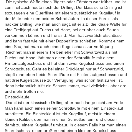
Die typische Waffe eines Jägers oder Försters war früher und ist
zum Teil auch heute noch der Drilling. Der klassische Drilling ist
sozusagen eine Querflinte mit einem zusätzlichen Kugellauf in
der Mitte unter den beiden Schrotläufen. In dieser Form - als
nackter Drilling, wie man auch sagt, ist er z.B. die ideale Waffe für
eine Treibjagd auf Fuchs und Hase, bei der aber auch Sauen
vorkommen können und frei sind: Man hat zwei Schrotschüsse
und kann fast wie mit einer Doppelflinte schießen. Kommt einem
eine Sau, hat man auch einen Kugelschuss zur Verfügung.
Rechnet man in einem Treiben eher mit Schwarzwild als mit
Fuchs und Hase, lädt man einen der Schrotläufe mit einem
Flintenlaufgeschoss und hat dann zwei Kugelschüsse und einen
Schrotschuss. Geht es bei einer Drückjagd nur auf Schwarzwild,
stopft man eben beide Schrotläufe mit Flintenlaufgeschossen und
hat drei Kugelschüsse zur Verfügung, was schon fast zu viel ist,
denn bekanntlich triftt ein Schuss immer, zwei vielleicht - aber drei
und mehr treffen nie.
Einsteckläufe
Damit ist der klassische Drilling aber noch lange nicht am Ende:
Man kann auch einen seiner Schrotläufe mit einem Einstecklauf
ausrüsten. Ein Einstecklauf ist ein Kugellauf, meist in einem
kleinen Kaliber, den man in einen Schrotlauf ein- und diesen
damit zu einem Kugellauf umbaut. In diesem Falle hat man einen
Schrotschuss, einen großen und einen kleinen Kugelschuss.