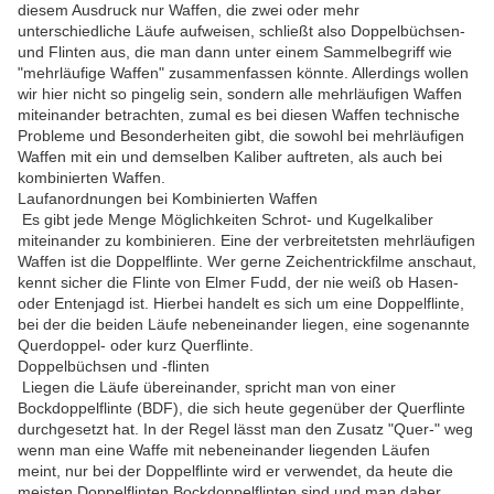
diesem Ausdruck nur Waffen, die zwei oder mehr
unterschiedliche Läufe aufweisen, schließt also Doppelbüchsen-
und Flinten aus, die man dann unter einem Sammelbegriff wie
"mehrläufige Waffen" zusammenfassen könnte. Allerdings wollen
wir hier nicht so pingelig sein, sondern alle mehrläufigen Waffen
miteinander betrachten, zumal es bei diesen Waffen technische
Probleme und Besonderheiten gibt, die sowohl bei mehrläufigen
Waffen mit ein und demselben Kaliber auftreten, als auch bei
kombinierten Waffen.
Laufanordnungen bei Kombinierten Waffen
Es gibt jede Menge Möglichkeiten Schrot- und Kugelkaliber
miteinander zu kombinieren. Eine der verbreitetsten mehrläufigen
Waffen ist die Doppelflinte. Wer gerne Zeichentrickfilme anschaut,
kennt sicher die Flinte von Elmer Fudd, der nie weiß ob Hasen-
oder Entenjagd ist. Hierbei handelt es sich um eine Doppelflinte,
bei der die beiden Läufe nebeneinander liegen, eine sogenannte
Querdoppel- oder kurz Querflinte.
Doppelbüchsen und -flinten
Liegen die Läufe übereinander, spricht man von einer
Bockdoppelflinte (BDF), die sich heute gegenüber der Querflinte
durchgesetzt hat. In der Regel lässt man den Zusatz "Quer-" weg
wenn man eine Waffe mit nebeneinander liegenden Läufen
meint, nur bei der Doppelflinte wird er verwendet, da heute die
meisten Doppelflinten Bockdoppelflinten sind und man daher