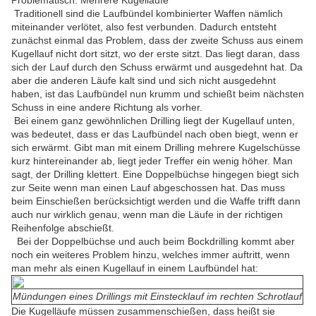
Problematisch: Mehrere Kugelläufe
Traditionell sind die Laufbündel kombinierter Waffen nämlich
miteinander verlötet, also fest verbunden. Dadurch entsteht
zunächst einmal das Problem, dass der zweite Schuss aus einem
Kugellauf nicht dort sitzt, wo der erste sitzt. Das liegt daran, dass
sich der Lauf durch den Schuss erwärmt und ausgedehnt hat. Da
aber die anderen Läufe kalt sind und sich nicht ausgedehnt
haben, ist das Laufbündel nun krumm und schießt beim nächsten
Schuss in eine andere Richtung als vorher.
Bei einem ganz gewöhnlichen Drilling liegt der Kugellauf unten,
was bedeutet, dass er das Laufbündel nach oben biegt, wenn er
sich erwärmt. Gibt man mit einem Drilling mehrere Kugelschüsse
kurz hintereinander ab, liegt jeder Treffer ein wenig höher. Man
sagt, der Drilling klettert. Eine Doppelbüchse hingegen biegt sich
zur Seite wenn man einen Lauf abgeschossen hat. Das muss
beim Einschießen berücksichtigt werden und die Waffe trifft dann
auch nur wirklich genau, wenn man die Läufe in der richtigen
Reihenfolge abschießt.
Bei der Doppelbüchse und auch beim Bockdrilling kommt aber
noch ein weiteres Problem hinzu, welches immer auftritt, wenn
man mehr als einen Kugellauf in einem Laufbündel hat:
Mündungen eines Drillings mit Einstecklauf im rechten Schrotlauf
Die Kugelläufe müssen zusammenschießen, dass heißt sie