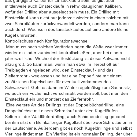
das gängigste Kaliber für Einsteckläufe sein, es gibt aber
mittlerweile auch Einsteckläufe in rehwildtauglichen Kalibern,
wofür der Drilling aber ausgelegt sein muss. Ein Drilling mit
Einstecklauf kann nicht nur jederzeit wieder in einen solchen mit
zwei Schrotläufen zurückverwandelt werden, sondern man kann
auch durch Wechseln des Einstecklaufes auf eine andere kleine
Kugel umrüsten.
Kontrollschuss nach Konfigurationswechsel
Man muss nach solchen Veränderungen die Waffe zwar immer
wieder ein- oder zumindest kontrollschießen, aber bei einem
jahreszeitlicher Wechsel der Bestückung ist dieser Aufwand nicht
allzu groß. So kann man, wenn man etwa im Herbst oft auf
Treibjagden eingeladen wird, den Einstecklauf - und das
Zielfernrohr - weglassen und hat eine Doppelflinte mit einem
zusätzlichen Kugelschuss für eventuell vorkommendes
Schwarzwild. Geht es dann im Winter regelmäßig zum Sauansitz,
wo auch ein Fuchs nicht verschmäht werden soll, baut man den
Einstecklauf ein und montiert das Zielfernrohr.
Eine weitere Art des Drillings ist der Doppelbüchsdrilling, eine
Doppelbüchse mit einem Schrotlauf unter den Kugelläufen.
Selten ist der Waldläuferdrilling, auch Schienendrilling genannt;
bei ihm sitzt ein kleinkalibriger Kugellauf über zwei Schrotläufen in
der Laufschiene. Außerdem gibt es noch Kugeldrillinge und selbst
Vierlinge findet man. Ein Vierling ist ein normaler Drilling, der über