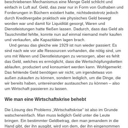
beschriebenen Mechanismus eine Menge Geld schlicht und
einfach in Luft auf. Geld, das zwar nur in Form von Guthaben und
Forderungen in Büchern existiert hatte, nichtsdestotrotz jedoch
durch Kreditvergabe praktisch wie physisches Geld bewegt
worden war und damit für Liquidität gesorgt, Waren und
Dienstleistungen hatte fließen lassen. Dadurch, dass das Geld als
Tauschmittel fehlte, konnte nun auf einmal niemand mehr kaufen
und verkaufen, alle Kapazitäten lagen brach.
Und genau das gleiche wie 1929 ist nun wieder passiert: Es
sind nach wie vor alle Ressourcen vorhanden, die nötig sind, um
uns mit Waren und Dienstleistungen zu versorgen, aber es fehlt
das Geld, welches es ermöglicht, dass die Wertschöpfungsketten
ablaufen, produziert und konsumiert werden kann. Wohlgemerkt:
Das fehlende Geld benötigen wir nicht, um irgendetwas von
außen zukaufen zu können, sondern lediglich, um die Dinge, die
wir bereits haben, untereinander austauschen zu können – also
um Wirtschaft passieren zu lassen.
Wie man eine Wirtschaftskrise behebt
Die Lösung des Problems „Wirtschaftskrise“ ist also im Grunde
watscheneinfach. Man muss lediglich Geld unter die Leute
bringen. Ein bestimmter Geldbetrag, den man jemandem in die
Hand gibt, der ihn ausgibt, wird von dem, der ihn eingenommen