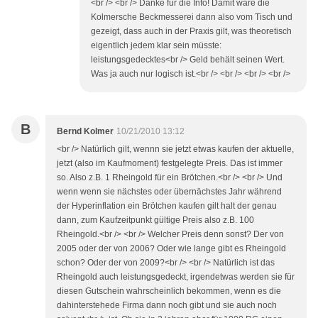
<br /> <br /> Danke für die Info! Damit wäre die
Kolmersche Beckmesserei dann also vom Tisch und
gezeigt, dass auch in der Praxis gilt, was theoretisch
eigentlich jedem klar sein müsste:
leistungsgedecktes<br /> Geld behält seinen Wert.
Was ja auch nur logisch ist.<br /> <br /> <br /> <br />
B
Bernd Kolmer
10/21/2010 13:12
<br /> Natürlich gilt, wennn sie jetzt etwas kaufen der aktuelle,
jetzt (also im Kaufmoment) festgelegte Preis. Das ist immer
so. Also z.B. 1 Rheingold für ein Brötchen.<br /> <br /> Und
wenn wenn sie nächstes oder übernächstes Jahr während
der Hyperinflation ein Brötchen kaufen gilt halt der genau
dann, zum Kaufzeitpunkt gültige Preis also z.B. 100
Rheingold.<br /> <br /> Welcher Preis denn sonst? Der von
2005 oder der von 2006? Oder wie lange gibt es Rheingold
schon? Oder der von 2009?<br /> <br /> Natürlich ist das
Rheingold auch leistungsgedeckt, irgendetwas werden sie für
diesen Gutschein wahrscheinlich bekommen, wenn es die
dahinterstehede Firma dann noch gibt und sie auch noch