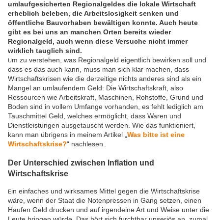
umlaufgesicherten Regionalgeldes die lokale Wirtschaft
erheblich beleben, die Arbeitslosigkeit senken und
öffentliche Bauvorhaben bewältigen konnte. Auch heute
gibt es bei uns an manchen Orten bereits wieder
Regionalgeld, auch wenn diese Versuche nicht immer
wirklich tauglich sind.
m zu verstehen, was Regionalgeld eigentlich bewirken soll und
U
dass es das auch kann, muss man sich klar machen, dass
Wirtschaftskrisen wie die derzeitige nichts anderes sind als ein
Mangel an umlaufendem Geld: Die Wirtschaftskraft, also
Ressourcen wie Arbeitskraft, Maschinen, Rohstoffe, Grund und
Boden sind in vollem Umfange vorhanden, es fehlt lediglich am
Tauschmittel Geld, welches ermöglicht, dass Waren und
Dienstleistungen ausgetauscht werden. Wie das funktioniert,
kann man übrigens in meinem Artikel „
Was bitte ist eine
Wirtschaftskrise?
“ nachlesen.
Der Unterschied zwischen Inflation und
Wirtschaftskrise
in einfaches und wirksames Mittel gegen die Wirtschaftskrise
E
wäre, wenn der Staat die Notenpressen in Gang setzen, einen
Haufen Geld drucken und auf irgendeine Art und Weise unter die
Leute bringen würde. Das hört sich furchtbar unseriös an, zumal