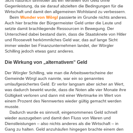
Sicht natürlich sinnvoller als ein Verteilen von Geld ohne
Gegenleistung, da sie darauf abzielten die Bedingungen für die
Wirtschaft und damit den allgemeinen Wohlstand zu verbessern.
Beim
Wunder von Wörgl
passierte im Grunde nichts anderes.
Auch hier brachte der Bürgermeister Geld unter die Leute und
setzte damit brachliegende Ressourcen in Bewegung. Der
Unterschied dabei bestand darin, dass die Staatsknete von Hitler
und Roosevelt herkömmliches Geld war, das auf lange Sicht
immer wieder bei Finanzunternehmen landet, der Wörgler
Schilling jedoch etwas ganz anderes.
Die Wirkung von „alternativem“ Geld
Der Wörgler Schilling, wie man die Arbeitswertscheine der
Gemeinde Wörgl auch nannte, war ein so genanntes
umlaufgesichertes Geld. Er verlor langsam aber sicher an Wert,
was dadurch bewirkt wurde, dass die Noten alle vier Monate ihre
Gültigkeit verloren und dann mit einer Wertmarke im Wert von
einem Prozent des Nennwertes wieder gültig gemacht werden
musste.
Dadurch wurde es sinnvoll, eingenommenes Geld schnell
wieder auszugeben und damit den Fluss von Waren und
Dienstleistungen – also nichts anderes als die Wirtschaft – in
Gang zu halten. Geld anzuhäufen hingegen brachte einem den