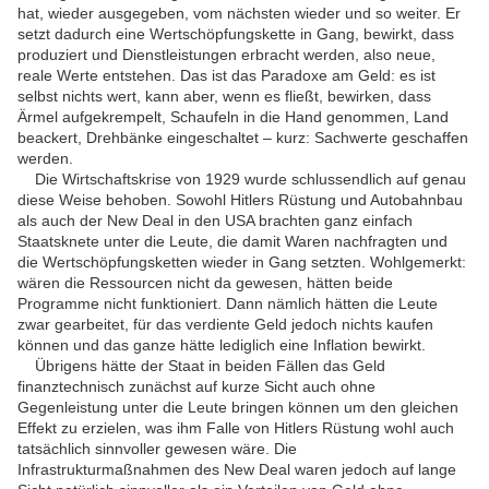
hat, wieder ausgegeben, vom nächsten wieder und so weiter. Er
setzt dadurch eine Wertschöpfungskette in Gang, bewirkt, dass
produziert und Dienstleistungen erbracht werden, also neue,
reale Werte entstehen. Das ist das Paradoxe am Geld: es ist
selbst nichts wert, kann aber, wenn es fließt, bewirken, dass
Ärmel aufgekrempelt, Schaufeln in die Hand genommen, Land
beackert, Drehbänke eingeschaltet – kurz: Sachwerte geschaffen
werden.
Die Wirtschaftskrise von 1929 wurde schlussendlich auf genau
diese Weise behoben. Sowohl Hitlers Rüstung und Autobahnbau
als auch der New Deal in den USA brachten ganz einfach
Staatsknete unter die Leute, die damit Waren nachfragten und
die Wertschöpfungsketten wieder in Gang setzten. Wohlgemerkt:
wären die Ressourcen nicht da gewesen, hätten beide
Programme nicht funktioniert. Dann nämlich hätten die Leute
zwar gearbeitet, für das verdiente Geld jedoch nichts kaufen
können und das ganze hätte lediglich eine Inflation bewirkt.
Übrigens hätte der Staat in beiden Fällen das Geld
finanztechnisch zunächst auf kurze Sicht auch ohne
Gegenleistung unter die Leute bringen können um den gleichen
Effekt zu erzielen, was ihm Falle von Hitlers Rüstung wohl auch
tatsächlich sinnvoller gewesen wäre. Die
Infrastrukturmaßnahmen des New Deal waren jedoch auf lange