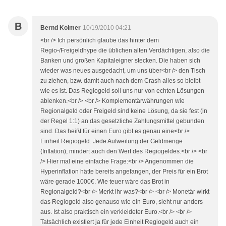
B
Bernd Kolmer
10/19/2010 04:21
<br /> Ich persönlich glaube das hinter dem
Regio-/Freigeldhype die üblichen alten Verdächtigen, also die
Banken und großen Kapitaleigner stecken. Die haben sich
wieder was neues ausgedacht, um uns über<br /> den Tisch
zu ziehen, bzw. damit auch nach dem Crash alles so bleibt
wie es ist. Das Regiogeld soll uns nur von echten Lösungen
ablenken.<br /> <br /> Komplementärwährungen wie
Regionalgeld oder Freigeld sind keine Lösung, da sie fest (in
der Regel 1:1) an das gesetzliche Zahlungsmittel gebunden
sind. Das heißt für einen Euro gibt es genau eine<br />
Einheit Regiogeld. Jede Aufweitung der Geldmenge
(Inflation), mindert auch den Wert des Regiogeldes.<br /> <br
/> Hier mal eine einfache Frage:<br /> Angenommen die
Hyperinflation hätte bereits angefangen, der Preis für ein Brot
wäre gerade 1000€. Wie teuer wäre das Brot in
Regionalgeld?<br /> Merkt ihr was?<br /> <br /> Monetär wirkt
das Regiogeld also genauso wie ein Euro, sieht nur anders
aus. Ist also praktisch ein verkleideter Euro.<br /> <br />
Tatsächlich existiert ja für jede Einheit Regiogeld auch ein