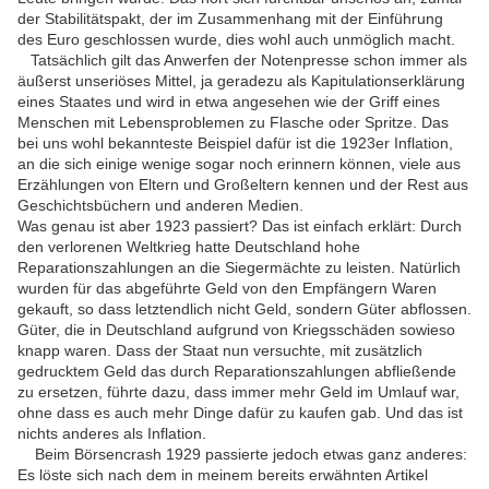
der Stabilitätspakt, der im Zusammenhang mit der Einführung
des Euro geschlossen wurde, dies wohl auch unmöglich macht.
Tatsächlich gilt das Anwerfen der Notenpresse schon immer als
äußerst unseriöses Mittel, ja geradezu als Kapitulationserklärung
eines Staates und wird in etwa angesehen wie der Griff eines
Menschen mit Lebensproblemen zu Flasche oder Spritze. Das
bei uns wohl bekannteste Beispiel dafür ist die 1923er Inflation,
an die sich einige wenige sogar noch erinnern können, viele aus
Erzählungen von Eltern und Großeltern kennen und der Rest aus
Geschichtsbüchern und anderen Medien.
Was genau ist aber 1923 passiert? Das ist einfach erklärt: Durch
den verlorenen Weltkrieg hatte Deutschland hohe
Reparationszahlungen an die Siegermächte zu leisten. Natürlich
wurden für das abgeführte Geld von den Empfängern Waren
gekauft, so dass letztendlich nicht Geld, sondern Güter abflossen.
Güter, die in Deutschland aufgrund von Kriegsschäden sowieso
knapp waren. Dass der Staat nun versuchte, mit zusätzlich
gedrucktem Geld das durch Reparationszahlungen abfließende
zu ersetzen, führte dazu, dass immer mehr Geld im Umlauf war,
ohne dass es auch mehr Dinge dafür zu kaufen gab. Und das ist
nichts anderes als Inflation.
Beim Börsencrash 1929 passierte jedoch etwas ganz anderes:
Es löste sich nach dem in meinem bereits erwähnten Artikel