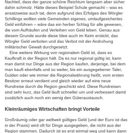
Nachteil, dass der ganze schöne Reichtum langsam aber sicher
dahin schmolz. Hätte dieses Beispiel Schule gemacht – was es
ansatzweise auch tat, denn aufgrund des Erfolges des Wörgler
Schillings wollten viele Gemeinden eigenes, umlaufgesichertes
Geld einführen – wäre das ein herber Schlag für alle gewesen,
die vom Aufhäufen und Verleihen von Geld leben. Genau aus
diesem Grunde wurde diese Idee auch im Keim erstickt, das
Wörgler Geld verboten und das Verbot mit der Androhung
militärischer Gewalt durchgesetzt.
Eine weitere Wirkung von regionalem Geld ist, dass es
Kaufkraft in der Region hält. Da es nur regional gültig ist, kann
man damit nur Dinge aus der Region kaufen, derjenige, bei dem
man kauft ebenfalls und so weiter, bis ein ausgegebener Taler,
Gulden oder wie immer die Regionalwährung heißt, vom ersten
Besitzer erneut verdient und gleich wieder auf eine neue
Rundreise durch die Region geschickt wird. Diese Rundreisen
sind sehr kurz, das Geld läuft schneller um und verbessert damit
zusätzlich auch noch ein wenig den Güteraustausch.
Kleinräumiges Wirtschaften bringt Vorteile
Großräumig oder gar weltweit gültiges Geld (und der Euro ist das
in der Praxis) wird oft für Dinge ausgegeben, die nicht aus der
Region stammen. Dadurch ist es erst einmal weg und kann dann