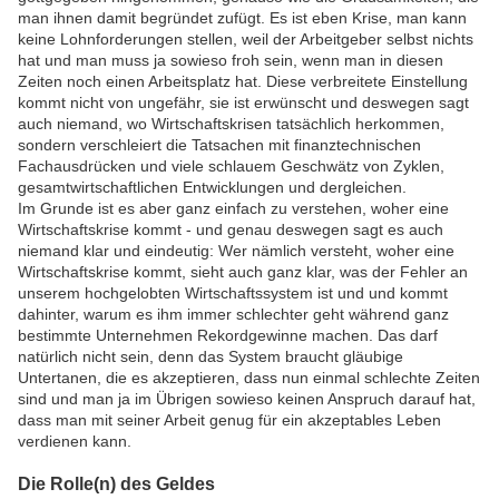
man ihnen damit begründet zufügt. Es ist eben Krise, man kann
keine Lohnforderungen stellen, weil der Arbeitgeber selbst nichts
hat und man muss ja sowieso froh sein, wenn man in diesen
Zeiten noch einen Arbeitsplatz hat. Diese verbreitete Einstellung
kommt nicht von ungefähr, sie ist erwünscht und deswegen sagt
auch niemand, wo Wirtschaftskrisen tatsächlich herkommen,
sondern verschleiert die Tatsachen mit finanztechnischen
Fachausdrücken und viele schlauem Geschwätz von Zyklen,
gesamtwirtschaftlichen Entwicklungen und dergleichen.
Im Grunde ist es aber ganz einfach zu verstehen, woher eine
Wirtschaftskrise kommt - und genau deswegen sagt es auch
niemand klar und eindeutig: Wer nämlich versteht, woher eine
Wirtschaftskrise kommt, sieht auch ganz klar, was der Fehler an
unserem hochgelobten Wirtschaftssystem ist und und kommt
dahinter, warum es ihm immer schlechter geht während ganz
bestimmte Unternehmen Rekordgewinne machen. Das darf
natürlich nicht sein, denn das System braucht gläubige
Untertanen, die es akzeptieren, dass nun einmal schlechte Zeiten
sind und man ja im Übrigen sowieso keinen Anspruch darauf hat,
dass man mit seiner Arbeit genug für ein akzeptables Leben
verdienen kann.
Die Rolle(n) des Geldes