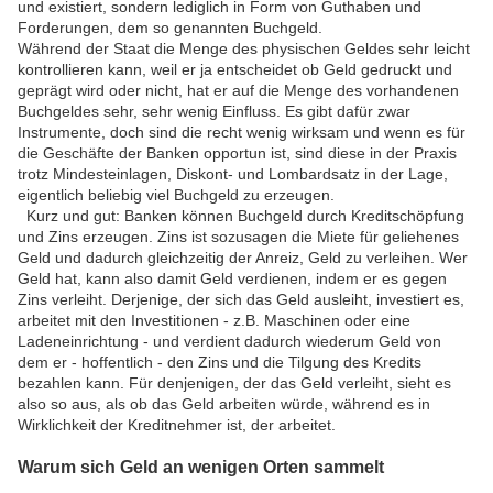
und existiert, sondern lediglich in Form von Guthaben und
Forderungen, dem so genannten Buchgeld.
Während der Staat die Menge des physischen Geldes sehr leicht
kontrollieren kann, weil er ja entscheidet ob Geld gedruckt und
geprägt wird oder nicht, hat er auf die Menge des vorhandenen
Buchgeldes sehr, sehr wenig Einfluss. Es gibt dafür zwar
Instrumente, doch sind die recht wenig wirksam und wenn es für
die Geschäfte der Banken opportun ist, sind diese in der Praxis
trotz Mindesteinlagen, Diskont- und Lombardsatz in der Lage,
eigentlich beliebig viel Buchgeld zu erzeugen.
Kurz und gut: Banken können Buchgeld durch Kreditschöpfung
und Zins erzeugen. Zins ist sozusagen die Miete für geliehenes
Geld und dadurch gleichzeitig der Anreiz, Geld zu verleihen. Wer
Geld hat, kann also damit Geld verdienen, indem er es gegen
Zins verleiht. Derjenige, der sich das Geld ausleiht, investiert es,
arbeitet mit den Investitionen - z.B. Maschinen oder eine
Ladeneinrichtung - und verdient dadurch wiederum Geld von
dem er - hoffentlich - den Zins und die Tilgung des Kredits
bezahlen kann. Für denjenigen, der das Geld verleiht, sieht es
also so aus, als ob das Geld arbeiten würde, während es in
Wirklichkeit der Kreditnehmer ist, der arbeitet.
Warum sich Geld an wenigen Orten sammelt