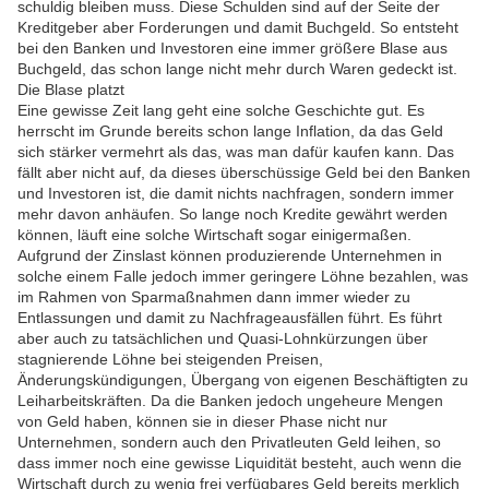
schuldig bleiben muss. Diese Schulden sind auf der Seite der
Kreditgeber aber Forderungen und damit Buchgeld. So entsteht
bei den Banken und Investoren eine immer größere Blase aus
Buchgeld, das schon lange nicht mehr durch Waren gedeckt ist.
Die Blase platzt
Eine gewisse Zeit lang geht eine solche Geschichte gut. Es
herrscht im Grunde bereits schon lange Inflation, da das Geld
sich stärker vermehrt als das, was man dafür kaufen kann. Das
fällt aber nicht auf, da dieses überschüssige Geld bei den Banken
und Investoren ist, die damit nichts nachfragen, sondern immer
mehr davon anhäufen. So lange noch Kredite gewährt werden
können, läuft eine solche Wirtschaft sogar einigermaßen.
Aufgrund der Zinslast können produzierende Unternehmen in
solche einem Falle jedoch immer geringere Löhne bezahlen, was
im Rahmen von Sparmaßnahmen dann immer wieder zu
Entlassungen und damit zu Nachfrageausfällen führt. Es führt
aber auch zu tatsächlichen und Quasi-Lohnkürzungen über
stagnierende Löhne bei steigenden Preisen,
Änderungskündigungen, Übergang von eigenen Beschäftigten zu
Leiharbeitskräften. Da die Banken jedoch ungeheure Mengen
von Geld haben, können sie in dieser Phase nicht nur
Unternehmen, sondern auch den Privatleuten Geld leihen, so
dass immer noch eine gewisse Liquidität besteht, auch wenn die
Wirtschaft durch zu wenig frei verfügbares Geld bereits merklich