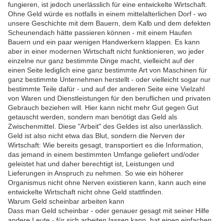
fungieren, ist jedoch unerlässlich für eine entwickelte Wirtschaft.
Ohne Geld würde es notfalls in einem mittelalterlichen Dorf - wo
unsere Geschichte mit dem Bauern, dem Kalb und dem defekten
Scheunendach hätte passieren können - mit einem Haufen
Bauern und ein paar wenigen Handwerkern klappen. Es kann
aber in einer modernen Wirtschaft nicht funktionieren, wo jeder
einzelne nur ganz bestimmte Dinge macht, vielleicht auf der
einen Seite lediglich eine ganz bestimmte Art von Maschinen für
ganz bestimmte Unternehmen herstellt - oder vielleicht sogar nur
bestimmte Teile dafür - und auf der anderen Seite eine Vielzahl
von Waren und Dienstleistungen für den beruflichen und privaten
Gebrauch beziehen will. Hier kann nicht mehr Gut gegen Gut
getauscht werden, sondern man benötigt das Geld als
Zwischenmittel. Diese "Arbeit" des Geldes ist also unerlässlich.
Geld ist also nicht etwa das Blut, sondern die Nerven der
Wirtschaft: Wie bereits gesagt, transportiert es die Information,
das jemand in einem bestimmten Umfange geliefert und/oder
geleistet hat und daher berechtigt ist, Leistungen und
Lieferungen in Anspruch zu nehmen. So wie ein höherer
Organismus nicht ohne Nerven existieren kann, kann auch eine
entwickelte Wirtschaft nicht ohne Geld stattfinden.
Warum Geld scheinbar arbeiten kann
Dass man Geld scheinbar - oder genauer gesagt mit seiner Hilfe
andere Leute - für sich arbeiten lassen kann, hat einen einfachen