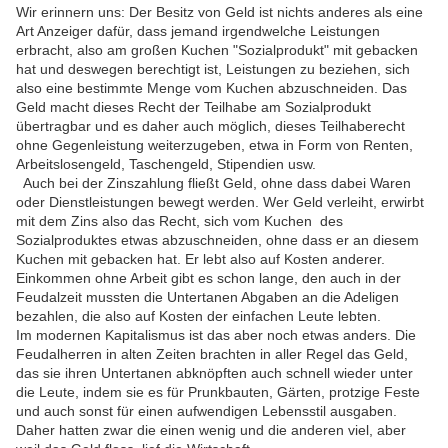
Wir erinnern uns: Der Besitz von Geld ist nichts anderes als eine
Art Anzeiger dafür, dass jemand irgendwelche Leistungen
erbracht, also am großen Kuchen "Sozialprodukt" mit gebacken
hat und deswegen berechtigt ist, Leistungen zu beziehen, sich
also eine bestimmte Menge vom Kuchen abzuschneiden. Das
Geld macht dieses Recht der Teilhabe am Sozialprodukt
übertragbar und es daher auch möglich, dieses Teilhaberecht
ohne Gegenleistung weiterzugeben, etwa in Form von Renten,
Arbeitslosengeld, Taschengeld, Stipendien usw.
Auch bei der Zinszahlung fließt Geld, ohne dass dabei Waren
oder Dienstleistungen bewegt werden. Wer Geld verleiht, erwirbt
mit dem Zins also das Recht, sich vom Kuchen des
Sozialproduktes etwas abzuschneiden, ohne dass er an diesem
Kuchen mit gebacken hat. Er lebt also auf Kosten anderer.
Einkommen ohne Arbeit gibt es schon lange, den auch in der
Feudalzeit mussten die Untertanen Abgaben an die Adeligen
bezahlen, die also auf Kosten der einfachen Leute lebten.
Im modernen Kapitalismus ist das aber noch etwas anders. Die
Feudalherren in alten Zeiten brachten in aller Regel das Geld,
das sie ihren Untertanen abknöpften auch schnell wieder unter
die Leute, indem sie es für Prunkbauten, Gärten, protzige Feste
und auch sonst für einen aufwendigen Lebensstil ausgaben.
Daher hatten zwar die einen wenig und die anderen viel, aber