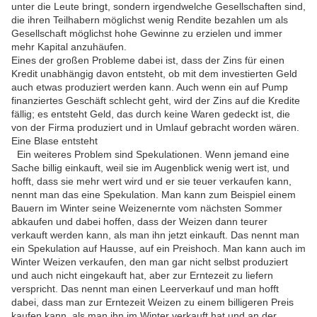
unter die Leute bringt, sondern irgendwelche Gesellschaften sind,
die ihren Teilhabern möglichst wenig Rendite bezahlen um als
Gesellschaft möglichst hohe Gewinne zu erzielen und immer
mehr Kapital anzuhäufen.
Eines der großen Probleme dabei ist, dass der Zins für einen
Kredit unabhängig davon entsteht, ob mit dem investierten Geld
auch etwas produziert werden kann. Auch wenn ein auf Pump
finanziertes Geschäft schlecht geht, wird der Zins auf die Kredite
fällig; es entsteht Geld, das durch keine Waren gedeckt ist, die
von der Firma produziert und in Umlauf gebracht worden wären.
Eine Blase entsteht
Ein weiteres Problem sind Spekulationen. Wenn jemand eine
Sache billig einkauft, weil sie im Augenblick wenig wert ist, und
hofft, dass sie mehr wert wird und er sie teuer verkaufen kann,
nennt man das eine Spekulation. Man kann zum Beispiel einem
Bauern im Winter seine Weizenernte vom nächsten Sommer
abkaufen und dabei hoffen, dass der Weizen dann teurer
verkauft werden kann, als man ihn jetzt einkauft. Das nennt man
ein Spekulation auf Hausse, auf ein Preishoch. Man kann auch im
Winter Weizen verkaufen, den man gar nicht selbst produziert
und auch nicht eingekauft hat, aber zur Erntezeit zu liefern
verspricht. Das nennt man einen Leerverkauf und man hofft
dabei, dass man zur Erntezeit Weizen zu einem billigeren Preis
kaufen kann, als man ihn im Winter verkauft hat und an der