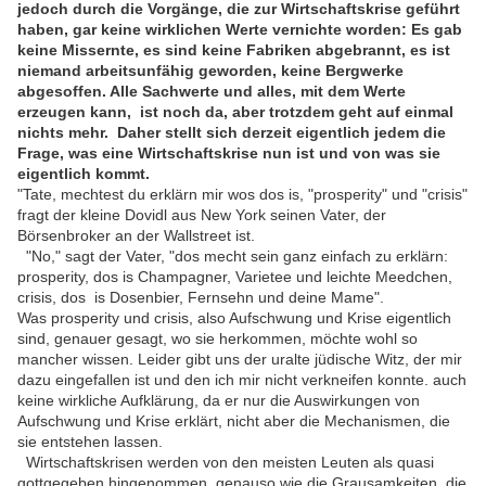
jedoch durch die Vorgänge, die zur Wirtschaftskrise geführt
haben, gar keine wirklichen Werte vernichte worden: Es gab
keine Missernte, es sind keine Fabriken abgebrannt, es ist
niemand arbeitsunfähig geworden, keine Bergwerke
abgesoffen. Alle Sachwerte und alles, mit dem Werte
erzeugen kann, ist noch da, aber trotzdem geht auf einmal
nichts mehr. Daher stellt sich derzeit eigentlich jedem die
Frage, was eine Wirtschaftskrise nun ist und von was sie
eigentlich kommt.
"Tate, mechtest du erklärn mir wos dos is, "prosperity" und "crisis"
fragt der kleine Dovidl aus New York seinen Vater, der
Börsenbroker an der Wallstreet ist.
"No," sagt der Vater, "dos mecht sein ganz einfach zu erklärn:
prosperity, dos is Champagner, Varietee und leichte Meedchen,
crisis, dos is Dosenbier, Fernsehn und deine Mame".
Was prosperity und crisis, also Aufschwung und Krise eigentlich
sind, genauer gesagt, wo sie herkommen, möchte wohl so
mancher wissen. Leider gibt uns der uralte jüdische Witz, der mir
dazu eingefallen ist und den ich mir nicht verkneifen konnte. auch
keine wirkliche Aufklärung, da er nur die Auswirkungen von
Aufschwung und Krise erklärt, nicht aber die Mechanismen, die
sie entstehen lassen.
Wirtschaftskrisen werden von den meisten Leuten als quasi
gottgegeben hingenommen, genauso wie die Grausamkeiten, die