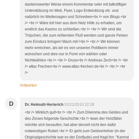
dankenswerter Weise einem Kommentar oder mit tatkräftiger
Unterstützung im Web, Flyer, Logo-Entwicklung etc. und
natürlich im Weitersagen und Schreiben<br /> von Blogs.<br
/> <br /> Wäre toll hier aus dem Netz Hilfe zu erhalten, um
endlich das Kasino zu schließen.<br /> <br /> Wir sind die
Tröpchen, die zum reißenden Fluß werden und ganze Felsen
zum Einsturz bringen! Mach mit !<br /> <br /> Wir können
mehr erreichen, als wir es von unseren Politikern immer
wünschen und dies nur in Form von wählen oder
Nichtwählen.<br /> <br /> Gruss<br /> Andreas Zech<br /> <br
/> attac Frechen<br /> www.attac-frechen.de<br /> <br /> <br
/>
Antworten
D
Dr. Helmuth Herterich
02/21/2010 22:28
<br /> Wirklich gut!<br /> <br /> Zum Dilemma des Geldes und
des Zinses folgende Geschichte:<br /> Iwan der Holzfäller
möchte sich besaufen, hat aber derzeit nicht den dafür
notwendigen Rubel.<br /> Er geht zum Geldverleiher (in der
Originalgeschichte war es der Dorfjude) und fragt ihn: "Kannst