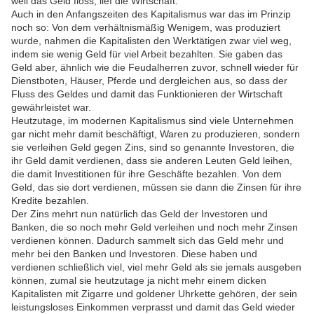
weil das Geld floss, lief die Wirtschaft.
Auch in den Anfangszeiten des Kapitalismus war das im Prinzip
noch so: Von dem verhältnismäßig Wenigem, was produziert
wurde, nahmen die Kapitalisten den Werktätigen zwar viel weg,
indem sie wenig Geld für viel Arbeit bezahlten. Sie gaben das
Geld aber, ähnlich wie die Feudalherren zuvor, schnell wieder für
Dienstboten, Häuser, Pferde und dergleichen aus, so dass der
Fluss des Geldes und damit das Funktionieren der Wirtschaft
gewährleistet war.
Heutzutage, im modernen Kapitalismus sind viele Unternehmen
gar nicht mehr damit beschäftigt, Waren zu produzieren, sondern
sie verleihen Geld gegen Zins, sind so genannte Investoren, die
ihr Geld damit verdienen, dass sie anderen Leuten Geld leihen,
die damit Investitionen für ihre Geschäfte bezahlen. Von dem
Geld, das sie dort verdienen, müssen sie dann die Zinsen für ihre
Kredite bezahlen.
Der Zins mehrt nun natürlich das Geld der Investoren und
Banken, die so noch mehr Geld verleihen und noch mehr Zinsen
verdienen können. Dadurch sammelt sich das Geld mehr und
mehr bei den Banken und Investoren. Diese haben und
verdienen schließlich viel, viel mehr Geld als sie jemals ausgeben
können, zumal sie heutzutage ja nicht mehr einem dicken
Kapitalisten mit Zigarre und goldener Uhrkette gehören, der sein
leistungsloses Einkommen verprasst und damit das Geld wieder