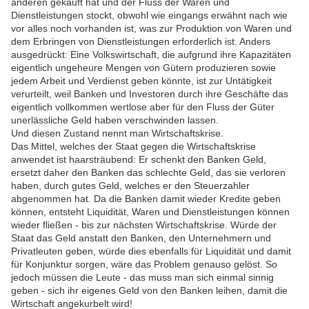
anderen gekauft hat und der Fluss der Waren und
Dienstleistungen stockt, obwohl wie eingangs erwähnt nach wie
vor alles noch vorhanden ist, was zur Produktion von Waren und
dem Erbringen von Dienstleistungen erforderlich ist. Anders
ausgedrückt: Eine Volkswirtschaft, die aufgrund ihre Kapazitäten
eigentlich ungeheure Mengen von Gütern produzieren sowie
jedem Arbeit und Verdienst geben könnte, ist zur Untätigkeit
verurteilt, weil Banken und Investoren durch ihre Geschäfte das
eigentlich vollkommen wertlose aber für den Fluss der Güter
unerlässliche Geld haben verschwinden lassen.
Und diesen Zustand nennt man Wirtschaftskrise.
Das Mittel, welches der Staat gegen die Wirtschaftskrise
anwendet ist haarsträubend: Er schenkt den Banken Geld,
ersetzt daher den Banken das schlechte Geld, das sie verloren
haben, durch gutes Geld, welches er den Steuerzahler
abgenommen hat. Da die Banken damit wieder Kredite geben
können, entsteht Liquidität, Waren und Dienstleistungen können
wieder fließen - bis zur nächsten Wirtschaftskrise. Würde der
Staat das Geld anstatt den Banken, den Unternehmern und
Privatleuten geben, würde dies ebenfalls für Liquidität und damit
für Konjunktur sorgen, wäre das Problem genauso gelöst. So
jedoch müssen die Leute - das muss man sich einmal sinnig
geben - sich ihr eigenes Geld von den Banken leihen, damit die
Wirtschaft angekurbelt wird!