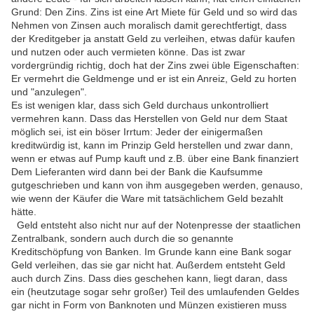
Grund: Den Zins. Zins ist eine Art Miete für Geld und so wird das
Nehmen von Zinsen auch moralisch damit gerechtfertigt, dass
der Kreditgeber ja anstatt Geld zu verleihen, etwas dafür kaufen
und nutzen oder auch vermieten könne. Das ist zwar
vordergründig richtig, doch hat der Zins zwei üble Eigenschaften:
Er vermehrt die Geldmenge und er ist ein Anreiz, Geld zu horten
und "anzulegen".
Es ist wenigen klar, dass sich Geld durchaus unkontrolliert
vermehren kann. Dass das Herstellen von Geld nur dem Staat
möglich sei, ist ein böser Irrtum: Jeder der einigermaßen
kreditwürdig ist, kann im Prinzip Geld herstellen und zwar dann,
wenn er etwas auf Pump kauft und z.B. über eine Bank finanziert
Dem Lieferanten wird dann bei der Bank die Kaufsumme
gutgeschrieben und kann von ihm ausgegeben werden, genauso,
wie wenn der Käufer die Ware mit tatsächlichem Geld bezahlt
hätte.
Geld entsteht also nicht nur auf der Notenpresse der staatlichen
Zentralbank, sondern auch durch die so genannte
Kreditschöpfung von Banken. Im Grunde kann eine Bank sogar
Geld verleihen, das sie gar nicht hat. Außerdem entsteht Geld
auch durch Zins. Dass dies geschehen kann, liegt daran, dass
ein (heutzutage sogar sehr großer) Teil des umlaufenden Geldes
gar nicht in Form von Banknoten und Münzen existieren muss