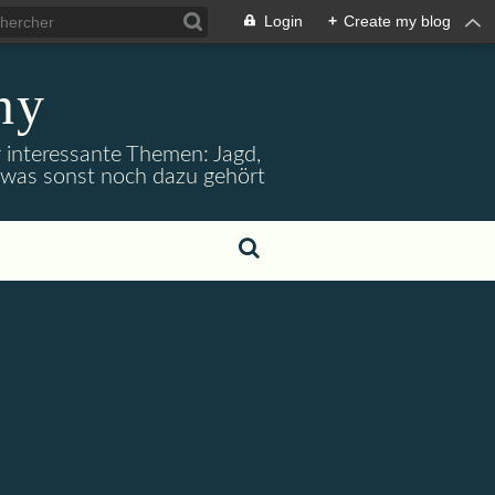
Login
+
Create my blog
ny
r interessante Themen: Jagd,
d was sonst noch dazu gehört