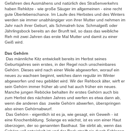
Gefahren des Ausmähens und natürlich des Straßenverkehrs
haben Rehkitze - wie große Säuger im allgemeinen - eine recht
gute Überlebenschance. Im Laufe des Herbstes und des Winters
werden sie immer unabhängiger von ihrer Mutter und nehmen im
Jahr nach ihrer Geburt, als Schmalreh bzw. Schmalgeiß oder
Jährlingsbock bereits an der Brunft teil, so dass das weibliche
Reh mit zwei Jahren das erste Mal Mutter und damit zu einer
Geiß wird.
Das Gehörn
Das männliche Kitz entwickelt bereits im Herbst seines
Geburtsjahres sein erstes, in der Regel noch unscheinbares
Gehörn. Dieses wird nach einer Weile abgeworfen, worauf ein
neues zu wachsen beginnt, welches dann regulär im Winter
abgeworfen und neu gebildet wird. Wir der Rehbock älter, wirft er
sein Gehörn immer früher ab und hat auch früher ein neues.
Manche jungen Reböcke behalten ihr erstes Gehörn auch bis
zum Herbst des nächsten Jahres und werfen es etwa dann ab,
wenn die anderen das zweite Gehörn abwerfen, überspringen
also einen Gehörnabwurf.
Das Gehörn - eigentlich ist es ja, wie gesagt, ein Geweih - ist
eine Knochenbildung. Solange es wächst, ist es von einer Haut
überzogen, der so genannten Basthaut. Sie stirbt ab, wenn das