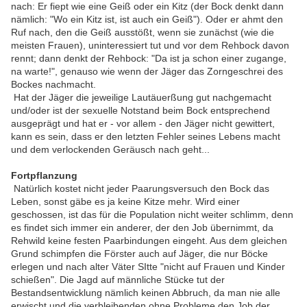
nach: Er fiept wie eine Geiß oder ein Kitz (der Bock denkt dann
nämlich: "Wo ein Kitz ist, ist auch ein Geiß"). Oder er ahmt den
Ruf nach, den die Geiß ausstößt, wenn sie zunächst (wie die
meisten Frauen), uninteressiert tut und vor dem Rehbock davon
rennt; dann denkt der Rehbock: "Da ist ja schon einer zugange,
na warte!", genauso wie wenn der Jäger das Zorngeschrei des
Bockes nachmacht.
Hat der Jäger die jeweilige Lautäuerßung gut nachgemacht
und/oder ist der sexuelle Notstand beim Bock entsprechend
ausgeprägt und hat er - vor allem - den Jäger nicht gewittert,
kann es sein, dass er den letzten Fehler seines Lebens macht
und dem verlockenden Geräusch nach geht...
Fortpflanzung
Natürlich kostet nicht jeder Paarungsversuch den Bock das
Leben, sonst gäbe es ja keine Kitze mehr. Wird einer
geschossen, ist das für die Population nicht weiter schlimm, denn
es findet sich immer ein anderer, der den Job übernimmt, da
Rehwild keine festen Paarbindungen eingeht. Aus dem gleichen
Grund schimpfen die Förster auch auf Jäger, die nur Böcke
erlegen und nach alter Väter SItte "nicht auf Frauen und Kinder
schießen". Die Jagd auf männliche Stücke tut der
Bestandsentwicklung nämlich keinen Abbruch, da man nie alle
erwischt und die verbleibenden ohne Probleme den Job der