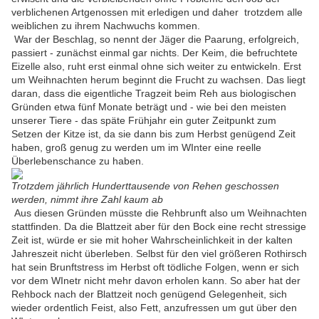
verblichenen Artgenossen mit erledigen und daher trotzdem alle
weiblichen zu ihrem Nachwuchs kommen.
War der Beschlag, so nennt der Jäger die Paarung, erfolgreich,
passiert - zunächst einmal gar nichts. Der Keim, die befruchtete
Eizelle also, ruht erst einmal ohne sich weiter zu entwickeln. Erst
um Weihnachten herum beginnt die Frucht zu wachsen. Das liegt
daran, dass die eigentliche Tragzeit beim Reh aus biologischen
Gründen etwa fünf Monate beträgt und - wie bei den meisten
unserer Tiere - das späte Frühjahr ein guter Zeitpunkt zum
Setzen der Kitze ist, da sie dann bis zum Herbst genügend Zeit
haben, groß genug zu werden um im WInter eine reelle
Überlebenschance zu haben.
Trotzdem jährlich Hunderttausende von Rehen geschossen
werden, nimmt ihre Zahl kaum ab
Aus diesen Gründen müsste die Rehbrunft also um Weihnachten
stattfinden. Da die Blattzeit aber für den Bock eine recht stressige
Zeit ist, würde er sie mit hoher Wahrscheinlichkeit in der kalten
Jahreszeit nicht überleben. Selbst für den viel größeren Rothirsch
hat sein Brunftstress im Herbst oft tödliche Folgen, wenn er sich
vor dem WInetr nicht mehr davon erholen kann. So aber hat der
Rehbock nach der Blattzeit noch genügend Gelegenheit, sich
wieder ordentlich Feist, also Fett, anzufressen um gut über den