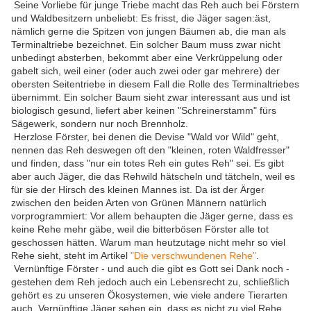
Seine Vorliebe für junge Triebe macht das Reh auch bei Förstern
und Waldbesitzern unbeliebt: Es frisst, die Jäger sagen:äst,
nämlich gerne die Spitzen von jungen Bäumen ab, die man als
Terminaltriebe bezeichnet. Ein solcher Baum muss zwar nicht
unbedingt absterben, bekommt aber eine Verkrüppelung oder
gabelt sich, weil einer (oder auch zwei oder gar mehrere) der
obersten Seitentriebe in diesem Fall die Rolle des Terminaltriebes
übernimmt. Ein solcher Baum sieht zwar interessant aus und ist
biologisch gesund, liefert aber keinen "Schreinerstamm" fürs
Sägewerk, sondern nur noch Brennholz.
Herzlose Förster, bei denen die Devise "Wald vor Wild" geht,
nennen das Reh deswegen oft den "kleinen, roten Waldfresser"
und finden, dass "nur ein totes Reh ein gutes Reh" sei. Es gibt
aber auch Jäger, die das Rehwild hätscheln und tätcheln, weil es
für sie der Hirsch des kleinen Mannes ist. Da ist der Ärger
zwischen den beiden Arten von Grünen Männern natürlich
vorprogrammiert: Vor allem behaupten die Jäger gerne, dass es
keine Rehe mehr gäbe, weil die bitterbösen Förster alle tot
geschossen hätten. Warum man heutzutage nicht mehr so viel
Rehe sieht, steht im Artikel
"Die verschwundenen Rehe"
.
Vernünftige Förster - und auch die gibt es Gott sei Dank noch -
gestehen dem Reh jedoch auch ein Lebensrecht zu, schließlich
gehört es zu unseren Ökosystemen, wie viele andere Tierarten
auch. Vernünftige Jäger sehen ein, dass es nicht zu viel Rehe