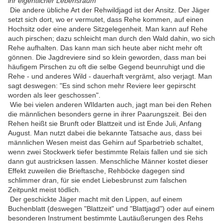
ihr eigentlicher Lebensraum
Die andere übliche Art der Rehwildjagd ist der Ansitz. Der Jäger
setzt sich dort, wo er vermutet, dass Rehe kommen, auf einen
Hochsitz oder eine andere Sitzgelegenheit. Man kann auf Rehe
auch pirschen; dazu schleicht man durch den Wald dahin, wo sich
Rehe aufhalten. Das kann man sich heute aber nicht mehr oft
gönnen. Die Jagdreviere sind so klein geworden, dass man bei
häufigem Pirschen zu oft die selbe Gegend beunruhigt und die
Rehe - und anderes Wild - dauerhaft vergrämt, also verjagt. Man
sagt deswegen: "Es sind schon mehr Reviere leer gepirscht
worden als leer geschossen".
Wie bei vielen anderen WIldarten auch, jagt man bei den Rehen
die männlichen besonders gerne in ihrer Paarungszeit. Bei den
Rehen heißt sie Brunft oder Blattzeit und ist Ende Juli, Anfang
August. Man nutzt dabei die bekannte Tatsache aus, dass bei
männlichen Wesen meist das Gehirn auf Sparbetrieb schaltet,
wenn zwei Stockwerk tiefer bestimmte Relais fallen und sie sich
dann gut austricksen lassen. Menschliche Männer kostet dieser
Effekt zuweilen die Brieftasche, Rehböcke dagegen sind
schlimmer dran, für sie endet Liebesbrunst zum falschen
Zeitpunkt meist tödlich.
Der geschickte Jäger macht mit den Lippen, auf einem
Buchenblatt (deswegen "Blattzeit" und "Blattjagd") oder auf einem
besonderen Instrument bestimmte Lautäußerungen des Rehs