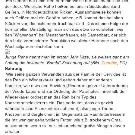
Ein Gehörn hat beim Reh normalerweise nur das männliche Tier,
der Bock. Weibliche Rehe heißen bei uns in Süddeutschland
Geißen, in Norddeutschland Ricken. Ausnahmsweise können
auch Geißen mal ein Gehörn haben, z.B. kommt das bei alten
Stücken vor, die nicht mehr fruchtbar sind. Das ist eine Folge der
hormonellen Umstellung; man sich das etwa so vorstellen, wie
den "Witwenbart" bei Menschenfrauen, ein Damenbart, der sich
durch die verminderrte Produktion weiblicher Hormone nach den
Wechseljahren einstellen kann.
Junge Rehe nennt man im ersten Jahr Kitze, sie weisen ganz am
Anfang die bekannte "Bambi"-Zeichnung auf (Bild:
Zumthie
, PD)
Nahrung
Wie seine ganzen Verwandten aus der Familie der Cervidae ist
das Reh ein Wiederkäuer und gehört daher mit anderen
Familien, wie etwa den Boviden (Rinderartige) zur Unterordnung
der Wiederkäuer und zur Ordnung der Paarhufer. Innerhalb der
Wiederkäuer ordnet man das Reh beim Typ des
Konzentratselektierers ein. Das bedeutet, dass es gezielt
nährstoffreiche Pflanzenteile aufnimmt, also junge Triebe,
Knospen und dergleichen, im Gegensatz zu Rauhfutterfressern,
die mit weniger gehaltvollem Futter, wie z.B. trockenem Gras,
auskommen, wenn sie nur entsprechend große Mengen davon
erhalten.