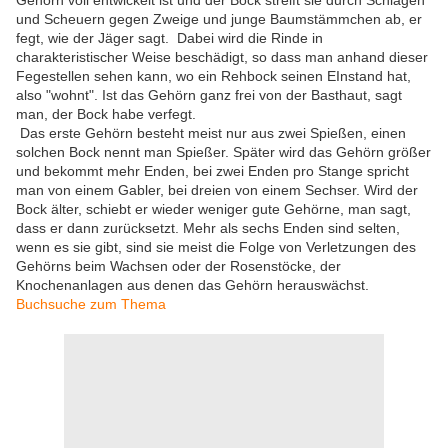
Gehörn voll entwickelt ist und der Bock streift sie durch Schlagen
und Scheuern gegen Zweige und junge Baumstämmchen ab, er
fegt, wie der Jäger sagt. Dabei wird die Rinde in
charakteristischer Weise beschädigt, so dass man anhand dieser
Fegestellen sehen kann, wo ein Rehbock seinen EInstand hat,
also "wohnt". Ist das Gehörn ganz frei von der Basthaut, sagt
man, der Bock habe verfegt.
Das erste Gehörn besteht meist nur aus zwei Spießen, einen
solchen Bock nennt man Spießer. Später wird das Gehörn größer
und bekommt mehr Enden, bei zwei Enden pro Stange spricht
man von einem Gabler, bei dreien von einem Sechser. Wird der
Bock älter, schiebt er wieder weniger gute Gehörne, man sagt,
dass er dann zurücksetzt. Mehr als sechs Enden sind selten,
wenn es sie gibt, sind sie meist die Folge von Verletzungen des
Gehörns beim Wachsen oder der Rosenstöcke, der
Knochenanlagen aus denen das Gehörn herauswächst.
Buchsuche zum Thema