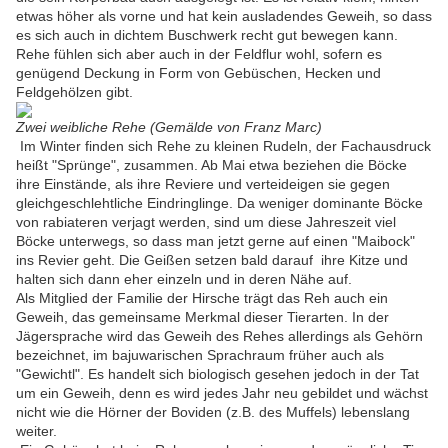
etwas höher als vorne und hat kein ausladendes Geweih, so dass
es sich auch in dichtem Buschwerk recht gut bewegen kann.
Rehe fühlen sich aber auch in der Feldflur wohl, sofern es
genügend Deckung in Form von Gebüschen, Hecken und
Feldgehölzen gibt.
Zwei weibliche Rehe (Gemälde von Franz Marc)
Im Winter finden sich Rehe zu kleinen Rudeln, der Fachausdruck
heißt "Sprünge", zusammen. Ab Mai etwa beziehen die Böcke
ihre Einstände, als ihre Reviere und verteideigen sie gegen
gleichgeschlehtliche Eindringlinge. Da weniger dominante Böcke
von rabiateren verjagt werden, sind um diese Jahreszeit viel
Böcke unterwegs, so dass man jetzt gerne auf einen "Maibock"
ins Revier geht. Die Geißen setzen bald darauf ihre Kitze und
halten sich dann eher einzeln und in deren Nähe auf.
Als Mitglied der Familie der Hirsche trägt das Reh auch ein
Geweih, das gemeinsame Merkmal dieser Tierarten. In der
Jägersprache wird das Geweih des Rehes allerdings als Gehörn
bezeichnet, im bajuwarischen Sprachraum früher auch als
"Gewichtl". Es handelt sich biologisch gesehen jedoch in der Tat
um ein Geweih, denn es wird jedes Jahr neu gebildet und wächst
nicht wie die Hörner der Boviden (z.B. des Muffels) lebenslang
weiter.