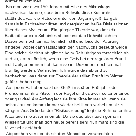
WInter zu kommen.
Bis man vor etwa 150 Jahren mit Hilfe des Mikroskops
nachweisen konnte, dass beim Rehwild diese Keimruhe
stattfindet, war die Rätselei unter den Jägern groß. Es gab
damals in Fachzeitschriften und dergleichen heiße Diskussionen
über dieses Mysterium. EIn gängige Theorie war, dass die
Blattzeit nur eine Scheinbrunft sei und das Rehwild sich im
Dezember noch einmal heimlich, still und leise der Paarung
hingebe, wobei dann tatsächlich der Nachwuchs gezeugt werde.
Eine solche Nachbrunft gibt es beim Reh übrigens tatsächlich ab
und zu; dann nämlich, wenn eine Geiß bei der regulären Brunft
nicht aufgenommen hat, kann sie im Dezember noch einmal
brunftig werden. Wahrscheinlich wurde das ab und zu
beobachtet, was dann zur Theorie der stillen Brunft im Winter
geführt haben mag.
Auf jeden Fall aber setzt die Geiß im späten Frühjahr oder
Frühsommer ihre Kitze. In der Regel sind es zwei, seltener eines
oder gar drei. Am Anfang legt sie ihre Kitze immer ab, wenn sie
selbst äst und kommt immer wieder bei ihnen vorbei um sie zu
säugen. Aus Gründender "Risikostreuung" legt die Rehmutter ihre
Kitze auch nie zusammen ab. Da sie das aber auch gerne in
Wiesen tut und man dort heute bereits sehr früh mäht sind die
Kitze sehr gefährdet.
Abgesehen von den durch den Menschen verursachten