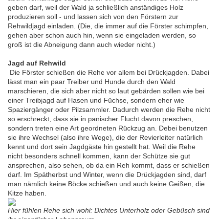
geben darf, weil der Wald ja schließlich anständiges Holz
produzieren soll - und lassen sich von den Förstern zur
Rehwildjagd einladen. (Die, die immer auf die Förster schimpfen,
gehen aber schon auch hin, wenn sie eingeladen werden, so
groß ist die Abneigung dann auch wieder nicht.)
Jagd auf Rehwild
Die Förster schießen die Rehe vor allem bei Drückjagden. Dabei
lässt man ein paar Treiber und Hunde durch den Wald
marschieren, die sich aber nicht so laut gebärden sollen wie bei
einer Treibjagd auf Hasen und Füchse, sondern eher wie
Spaziergänger oder Pilzsammler. Dadurch werden die Rehe nicht
so erschreckt, dass sie in panischer Flucht davon preschen,
sondern treten eine Art geordneten Rückzug an. Debei benutzen
sie ihre Wechsel (also ihre Wege), die der Revierleiter natürlich
kennt und dort sein Jagdgäste hin gestellt hat. Weil die Rehe
nicht besonders schnell kommen, kann der Schütze sie gut
ansprechen, also sehen, ob da ein Reh kommt, dass er schießen
darf. Im Spätherbst und Winter, wenn die Drückjagden sind, darf
man nämlich keine Böcke schießen und auch keine Geißen, die
Kitze haben.
Hier fühlen Rehe sich wohl: Dichtes Unterholz oder Gebüsch sind