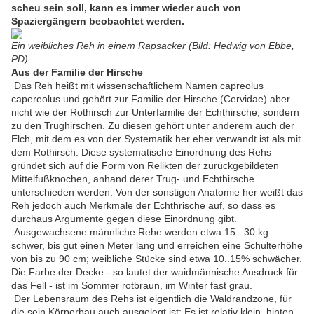
scheu sein soll, kann es immer wieder auch von
Spaziergängern beobachtet werden.
Ein weibliches Reh in einem Rapsacker (Bild: Hedwig von Ebbe,
PD)
Aus der Familie der Hirsche
Das Reh heißt mit wissenschaftlichem Namen capreolus
capereolus und gehört zur Familie der Hirsche (Cervidae) aber
nicht wie der Rothirsch zur Unterfamilie der Echthirsche, sondern
zu den Trughirschen. Zu diesen gehört unter anderem auch der
Elch, mit dem es von der Systematik her eher verwandt ist als mit
dem Rothirsch. Diese systematische Einordnung des Rehs
gründet sich auf die Form von Relikten der zurückgebildeten
Mittelfußknochen, anhand derer Trug- und Echthirsche
unterschieden werden. Von der sonstigen Anatomie her weißt das
Reh jedoch auch Merkmale der Echthrische auf, so dass es
durchaus Argumente gegen diese Einordnung gibt.
Ausgewachsene männliche Rehe werden etwa 15...30 kg
schwer, bis gut einen Meter lang und erreichen eine Schulterhöhe
von bis zu 90 cm; weibliche Stücke sind etwa 10..15% schwächer.
Die Farbe der Decke - so lautet der waidmännische Ausdruck für
das Fell - ist im Sommer rotbraun, im Winter fast grau.
Der Lebensraum des Rehs ist eigentlich die Waldrandzone, für
die sein Körperbau auch ausgelegt ist: Es ist relativ klein, hinten