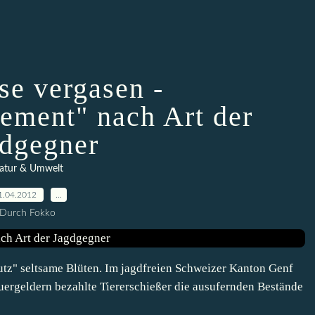
se vergasen -
ement" nach Art der
dgegner
atur & Umwelt
1.04.2012
…
Durch Fokko
hutz" seltsame Blüten. Im jagdfreien Schweizer Kanton Genf
uergeldern bezahlte Tiererschießer die ausufernden Bestände