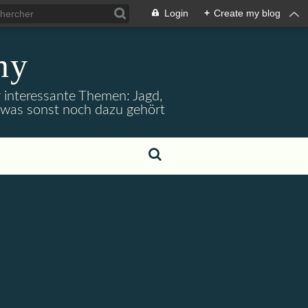
Login
+
Create my blog
ny
r interessante Themen: Jagd,
d was sonst noch dazu gehört