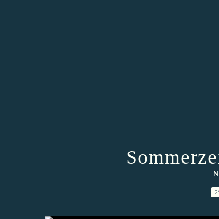
Sommerzei
N
2