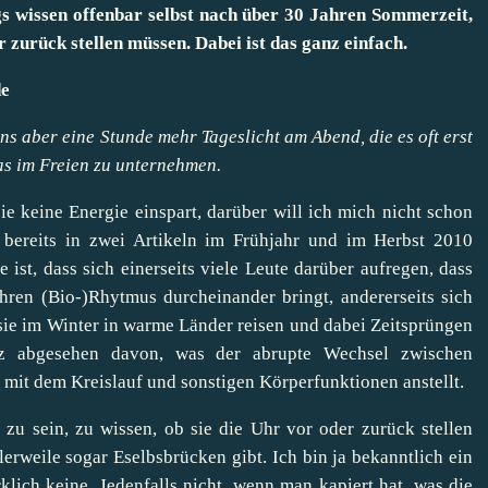
ngs wissen offenbar selbst nach über 30 Jahren Sommerzeit,
r zurück stellen müssen. Dabei ist das ganz einfach.
ns aber eine Stunde mehr Tageslicht am Abend, die es oft erst
s im Freien zu unternehmen.
 keine Energie einspart, darüber will ich mich nicht schon
 bereits in zwei Artikeln im
Frühjahr
und im
Herbst
2010
ist, dass sich einerseits viele Leute darüber aufregen, dass
hren (Bio-)Rhytmus durcheinander bringt, andererseits sich
ie im Winter in warme Länder reisen und dabei Zeitsprüngen
nz abgesehen davon, was der abrupte Wechsel zwischen
mit dem Kreislauf und sonstigen Körperfunktionen anstellt.
zu sein, zu wissen, ob sie die Uhr vor oder zurück stellen
lerweile sogar Eselbsbrücken gibt. Ich bin ja bekanntlich ein
klich keine. Jedenfalls nicht, wenn man kapiert hat, was die