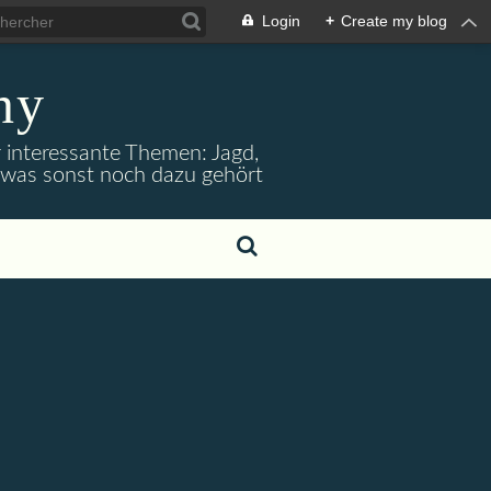
Login
+
Create my blog
ny
r interessante Themen: Jagd,
d was sonst noch dazu gehört