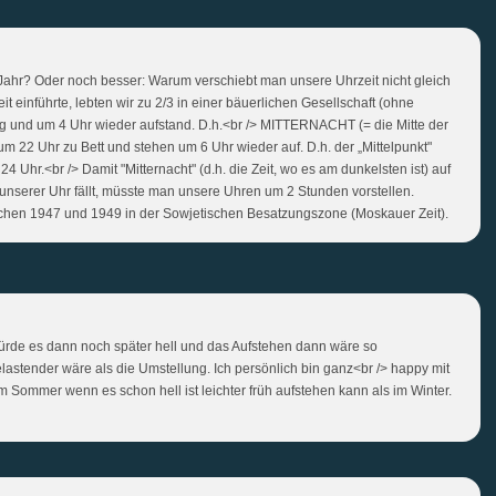
ahr? Oder noch besser: Warum verschiebt man unsere Uhrzeit nicht gleich
t einführte, lebten wir zu 2/3 in einer bäuerlichen Gesellschaft (ohne
ing und um 4 Uhr wieder aufstand. D.h.<br /> MITTERNACHT (= die Mitte der
m 22 Uhr zu Bett und stehen um 6 Uhr wieder auf. D.h. der „Mittelpunkt"
4 Uhr.<br /> Damit "Mitternacht" (d.h. die Zeit, wo es am dunkelsten ist) auf
 2 unserer Uhr fällt, müsste man unsere Uhren um 2 Stunden vorstellen.
chen 1947 und 1949 in der Sowjetischen Besatzungszone (Moskauer Zeit).
 würde es dann noch später hell und das Aufstehen dann wäre so
astender wäre als die Umstellung. Ich persönlich bin ganz<br /> happy mit
Sommer wenn es schon hell ist leichter früh aufstehen kann als im Winter.