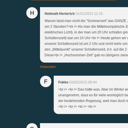
H
Helmuth Herterich
01/31/2015 11:16
Warum lässt man nicht die "Sommerzeit" das GANZE J
um 2 Stunden?<br /> Als man die Mitteleuropäische Zei
elektrisches Licht), in der man um 20 Uhr schlafen g
Schlafenszeit) war um 24 Uhr.<br /> Heute gehen wir u
unserer Schlafenszeit ist um 2 Uhr und nicht mehr um 2
den „Mittelpunkt“ unserer Schlafenszeit, d.h. auf die
Diese<br /> „Hochsommer-Zeit“ gab es übrigens zwis
Antworten
F
Fokko
02/02/2015 08:44
<br /> <br /> Das hätte was. Aber im Winter
unangenehm, dass es für viele womöglich bel
der bestehenden Regelung, weil man doch im 
<br /> <br /> <br /> <br />