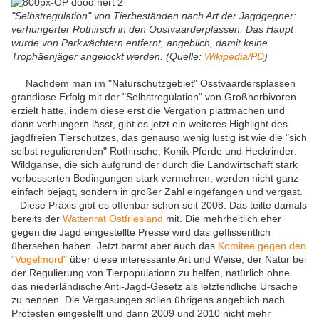
"Selbstregulation" von Tierbeständen nach Art der Jagdgegner:
verhungerter Rothirsch in den Oostvaarderplassen. Das Haupt
wurde von Parkwächtern entfernt, angeblich, damit keine
Trophäenjäger angelockt werden. (Quelle:
Wikipedia/PD
)
Nachdem man im "Naturschutzgebiet" Osstvaardersplassen
grandiose Erfolg mit der "Selbstregulation" von Großherbivoren
erzielt hatte, indem diese erst die Vergation plattmachen und
dann verhungern lässt, gibt es jetzt ein weiteres Highlight des
jagdfreien Tierschutzes, das genauso wenig lustig ist wie die "sich
selbst regulierenden" Rothirsche, Konik-Pferde und Heckrinder:
Wildgänse, die sich aufgrund der durch die Landwirtschaft stark
verbesserten Bedingungen stark vermehren, werden nicht ganz
einfach bejagt, sondern in großer Zahl eingefangen und vergast.
Diese Praxis gibt es offenbar schon seit 2008. Das teilte damals
bereits der
Wattenrat Ostfriesland
mit. Die mehrheitlich eher
gegen die Jagd eingestellte Presse wird das geflissentlich
übersehen haben. Jetzt barmt aber auch das
Komitee gegen den
"Vogelmord"
über diese interessante Art und Weise, der Natur bei
der Regulierung von Tierpopulationn zu helfen, natürlich ohne
das niederländische Anti-Jagd-Gesetz als letztendliche Ursache
zu nennen. Die Vergasungen sollen übrigens angeblich nach
Protesten eingestellt und dann 2009 und 2010 nicht mehr