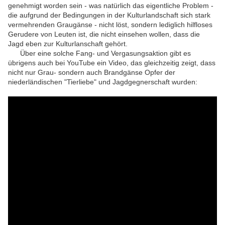
genehmigt worden sein - was natürlich das eigentliche Problem -
die aufgrund der Bedingungen in der Kulturlandschaft sich stark
vermehrenden Graugänse - nicht löst, sondern lediglich hilfloses
Gerudere von Leuten ist, die nicht einsehen wollen, dass die
Jagd eben zur Kulturlanschaft gehört.
Über eine solche Fang- und Vergasungsaktion gibt es
übrigens auch bei YouTube ein Video, das gleichzeitig zeigt, dass
nicht nur Grau- sondern auch Brandgänse Opfer der
niederländischen "Tierliebe" und Jagdgegnerschaft wurden: