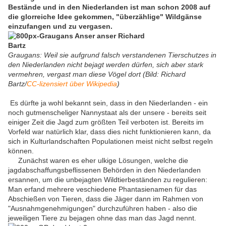
Bestände und in den Niederlanden ist man schon 2008 auf
die glorreiche Idee gekommen, "überzählige" Wildgänse
einzufangen und zu vergasen.
Graugans: Weil sie aufgrund falsch verstandenen Tierschutzes in
den Niederlanden nicht bejagt werden dürfen, sich aber stark
vermehren, vergast man diese Vögel dort (Bild: Richard
Bartz/
CC-lizensiert über Wikipedia
)
Es dürfte ja wohl bekannt sein, dass in den Niederlanden - ein
noch gutmenscheliger Nannystaat als der unsere - bereits seit
einiger Zeit die Jagd zum größten Teil verboten ist. Bereits im
Vorfeld war natürlich klar, dass dies nicht funktionieren kann, da
sich in Kulturlandschaften Populationen meist nicht selbst regeln
können.
Zunächst waren es eher ulkige Lösungen, welche die
jagdabschaffungsbeflissenen Behörden in den Niederlanden
ersannen, um die unbejagten Wildtierbeständen zu regulieren:
Man erfand mehrere veschiedene Phantasienamen für das
Abschießen von Tieren, dass die Jäger dann im Rahmen von
"Ausnahmgenehmigungen" durchzuführen haben - also die
jeweiligen Tiere zu bejagen ohne das man das Jagd nennt.