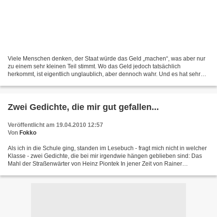
Viele Menschen denken, der Staat würde das Geld „machen“, was aber nur
zu einem sehr kleinen Teil stimmt. Wo das Geld jedoch tatsächlich
herkommt, ist eigentlich unglaublich, aber dennoch wahr. Und es hat sehr
viel mit der Ursache dafür zu tun, dass wir...
Zwei Gedichte, die mir gut gefallen...
Veröffentlicht am 19.04.2010 12:57
Von
Fokko
Als ich in die Schule ging, standen im Lesebuch - fragt mich nicht in welcher
Klasse - zwei Gedichte, die bei mir irgendwie hängen geblieben sind: Das
Mahl der Straßenwärter von Heinz Piontek In jener Zeit von Rainer
Brambach Sie kamen mir über all die...