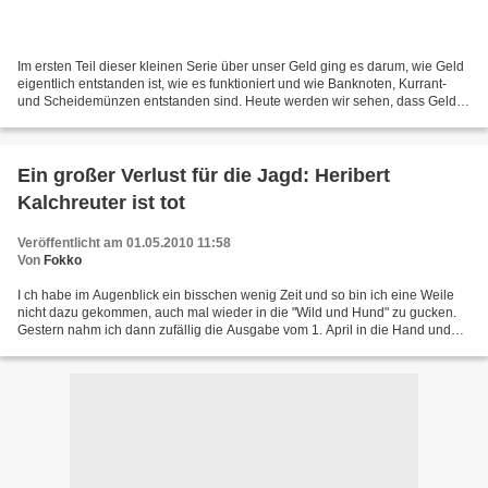
Im ersten Teil dieser kleinen Serie über unser Geld ging es darum, wie Geld
eigentlich entstanden ist, wie es funktioniert und wie Banknoten, Kurrant-
und Scheidemünzen entstanden sind. Heute werden wir sehen, dass Geld
noch nicht einmal mit realen Werten...
Ein großer Verlust für die Jagd: Heribert
Kalchreuter ist tot
Veröffentlicht am 01.05.2010 11:58
Von
Fokko
I ch habe im Augenblick ein bisschen wenig Zeit und so bin ich eine Weile
nicht dazu gekommen, auch mal wieder in die "Wild und Hund" zu gucken.
Gestern nahm ich dann zufällig die Ausgabe vom 1. April in die Hand und
musste eine bereits sechs Wochen alte,...