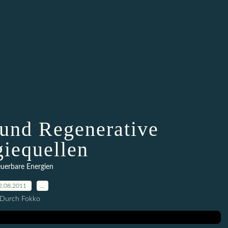
und Regenerative
giequellen
uerbare Energien
2.08.2011
…
Durch Fokko