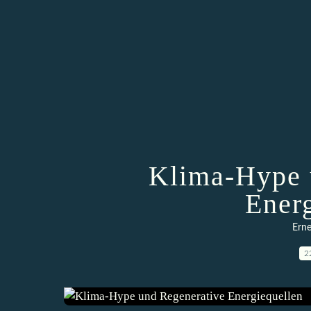
Klima-Hype 
Ener
Erne
2