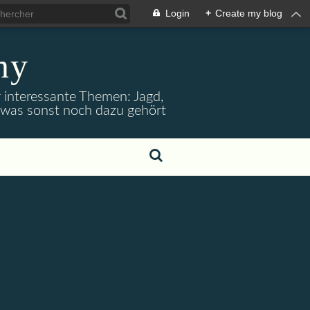
Login
+
Create my blog
ny
r interessante Themen: Jagd,
d was sonst noch dazu gehört