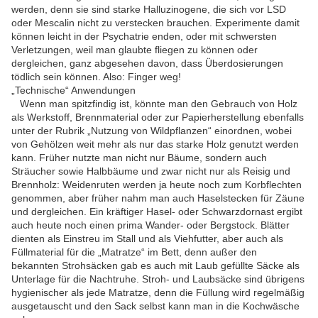
werden, denn sie sind starke Halluzinogene, die sich vor LSD
oder Mescalin nicht zu verstecken brauchen. Experimente damit
können leicht in der Psychatrie enden, oder mit schwersten
Verletzungen, weil man glaubte fliegen zu können oder
dergleichen, ganz abgesehen davon, dass Überdosierungen
tödlich sein können. Also: Finger weg!
„Technische“ Anwendungen
Wenn man spitzfindig ist, könnte man den Gebrauch von Holz
als Werkstoff, Brennmaterial oder zur Papierherstellung ebenfalls
unter der Rubrik „Nutzung von Wildpflanzen“ einordnen, wobei
von Gehölzen weit mehr als nur das starke Holz genutzt werden
kann. Früher nutzte man nicht nur Bäume, sondern auch
Sträucher sowie Halbbäume und zwar nicht nur als Reisig und
Brennholz: Weidenruten werden ja heute noch zum Korbflechten
genommen, aber früher nahm man auch Haselstecken für Zäune
und dergleichen. Ein kräftiger Hasel- oder Schwarzdornast ergibt
auch heute noch einen prima Wander- oder Bergstock. Blätter
dienten als Einstreu im Stall und als Viehfutter, aber auch als
Füllmaterial für die „Matratze“ im Bett, denn außer den
bekannten Strohsäcken gab es auch mit Laub gefüllte Säcke als
Unterlage für die Nachtruhe. Stroh- und Laubsäcke sind übrigens
hygienischer als jede Matratze, denn die Füllung wird regelmäßig
ausgetauscht und den Sack selbst kann man in die Kochwäsche