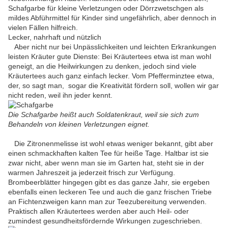
Schafgarbe für kleine Verletzungen oder Dörrzwetschgen als
mildes Abführmittel für Kinder sind ungefährlich, aber dennoch in
vielen Fällen hilfreich.
Lecker, nahrhaft und nützlich
Aber nicht nur bei Unpässlichkeiten und leichten Erkrankungen
leisten Kräuter gute Dienste: Bei Kräutertees etwa ist man wohl
geneigt, an die Heilwirkungen zu denken, jedoch sind viele
Kräutertees auch ganz einfach lecker. Vom Pfefferminztee etwa,
der, so sagt man, sogar die Kreativität fördern soll, wollen wir gar
nicht reden, weil ihn jeder kennt.
Die Schafgarbe heißt auch Soldatenkraut, weil sie sich zum
Behandeln von kleinen Verletzungen eignet.
Die Zitronenmelisse ist wohl etwas weniger bekannt, gibt aber
einen schmackhaften kalten Tee für heiße Tage. Haltbar ist sie
zwar nicht, aber wenn man sie im Garten hat, steht sie in der
warmen Jahreszeit ja jederzeit frisch zur Verfügung.
Brombeerblätter hingegen gibt es das ganze Jahr, sie ergeben
ebenfalls einen leckeren Tee und auch die ganz frischen Triebe
an Fichtenzweigen kann man zur Teezubereitung verwenden.
Praktisch allen Kräutertees werden aber auch Heil- oder
zumindest gesundheitsfördernde Wirkungen zugeschrieben.