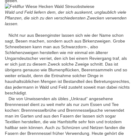
geben.
Wald und Feld liefern dem, der sich auskennt, unglaublich viele
Pflanzen, die sich zu den verschiedensten Zwecken verwenden
lassen.
Nicht nur aus Besenginster lassen sich wie der Name schon
sagt, Besen machen, sondern auch aus Birkenzweigen. Grobe
Schneebesen kann man aus Schwarzdorn-, also
Schlehenzweigen herstellen wie mir einmal ein älterer
Ungarndeutscher verriet, den ich bei einem Reviergang traf, als
er sich just zu diesem Zweck solche Zweige schnitt. Das ist
übrigens genauso wie Blumenpflücken, Beerensammeln und so
weiter erlaubt, denn die Entnahme solcher Dinge in
haushaltsüblichen Mengen ist Bestandteil des Betretungsrechtes,
das jedermann in Wald und Feld zusteht soweit man dabei nichts
beschädigt.
Die von Unwissenden als übles „Unkraut“ angesehene
Brennnessel dient zu weit mehr als nur zum Essen und Tee
kochen: Brennnesselbrühe und Brennnesseljauche verwendet
man im Garten und aus den Fasern der lassen sich sogar
Textilien herstellen, die wie Hanfstoffe sehr fein und trotzdem
haltbar sein können. Auch zu Schnüren und Netzen fanden die
Fasern der Brennnessel früher Verwendung. Heute gehört die