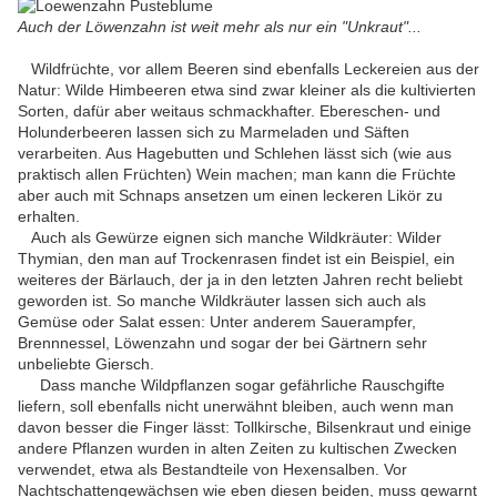
Auch der Löwenzahn ist weit mehr als nur ein "Unkraut"...
Wildfrüchte, vor allem Beeren sind ebenfalls Leckereien aus der
Natur: Wilde Himbeeren etwa sind zwar kleiner als die kultivierten
Sorten, dafür aber weitaus schmackhafter. Ebereschen- und
Holunderbeeren lassen sich zu Marmeladen und Säften
verarbeiten. Aus Hagebutten und Schlehen lässt sich (wie aus
praktisch allen Früchten) Wein machen; man kann die Früchte
aber auch mit Schnaps ansetzen um einen leckeren Likör zu
erhalten.
Auch als Gewürze eignen sich manche Wildkräuter: Wilder
Thymian, den man auf Trockenrasen findet ist ein Beispiel, ein
weiteres der Bärlauch, der ja in den letzten Jahren recht beliebt
geworden ist. So manche Wildkräuter lassen sich auch als
Gemüse oder Salat essen: Unter anderem Sauerampfer,
Brennnessel, Löwenzahn und sogar der bei Gärtnern sehr
unbeliebte Giersch.
Dass manche Wildpflanzen sogar gefährliche Rauschgifte
liefern, soll ebenfalls nicht unerwähnt bleiben, auch wenn man
davon besser die Finger lässt: Tollkirsche, Bilsenkraut und einige
andere Pflanzen wurden in alten Zeiten zu kultischen Zwecken
verwendet, etwa als Bestandteile von Hexensalben. Vor
Nachtschattengewächsen wie eben diesen beiden, muss gewarnt