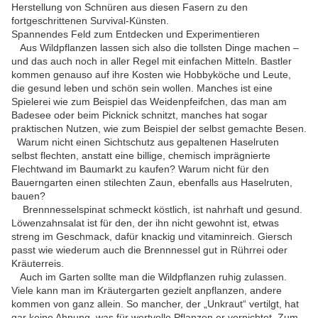
Herstellung von Schnüren aus diesen Fasern zu den
fortgeschrittenen Survival-Künsten.
Spannendes Feld zum Entdecken und Experimentieren
Aus Wildpflanzen lassen sich also die tollsten Dinge machen –
und das auch noch in aller Regel mit einfachen Mitteln. Bastler
kommen genauso auf ihre Kosten wie Hobbyköche und Leute,
die gesund leben und schön sein wollen. Manches ist eine
Spielerei wie zum Beispiel das Weidenpfeifchen, das man am
Badesee oder beim Picknick schnitzt, manches hat sogar
praktischen Nutzen, wie zum Beispiel der selbst gemachte Besen.
Warum nicht einen Sichtschutz aus gepaltenen Haselruten
selbst flechten, anstatt eine billige, chemisch imprägnierte
Flechtwand im Baumarkt zu kaufen? Warum nicht für den
Bauerngarten einen stilechten Zaun, ebenfalls aus Haselruten,
bauen?
Brennnesselspinat schmeckt köstlich, ist nahrhaft und gesund.
Löwenzahnsalat ist für den, der ihn nicht gewohnt ist, etwas
streng im Geschmack, dafür knackig und vitaminreich. Giersch
passt wie wiederum auch die Brennnessel gut in Rührrei oder
Kräuterreis.
Auch im Garten sollte man die Wildpflanzen ruhig zulassen.
Viele kann man im Kräutergarten gezielt anpflanzen, andere
kommen von ganz allein. So mancher, der „Unkraut“ vertilgt, hat
gar keine Ahnung, was für wertvolle Pflanzen er vernichtet. Zum