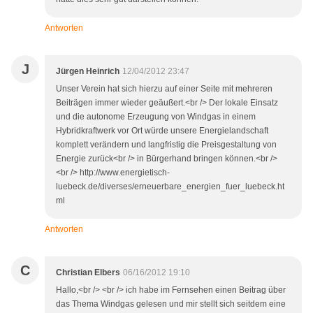
Antworten
J
Jürgen Heinrich
12/04/2012 23:47
Unser Verein hat sich hierzu auf einer Seite mit mehreren
Beiträgen immer wieder geäußert.<br /> Der lokale Einsatz
und die autonome Erzeugung von Windgas in einem
Hybridkraftwerk vor Ort würde unsere Energielandschaft
komplett verändern und langfristig die Preisgestaltung von
Energie zurück<br /> in Bürgerhand bringen können.<br />
<br /> http://www.energietisch-
luebeck.de/diverses/erneuerbare_energien_fuer_luebeck.ht
ml
Antworten
C
Christian Elbers
06/16/2012 19:10
Hallo,<br /> <br /> ich habe im Fernsehen einen Beitrag über
das Thema Windgas gelesen und mir stellt sich seitdem eine