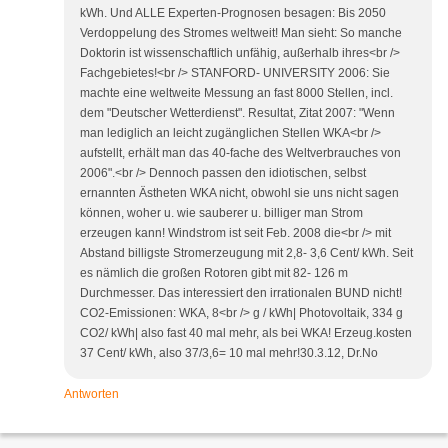
kWh. Und ALLE Experten-Prognosen besagen: Bis 2050
Verdoppelung des Stromes weltweit! Man sieht: So manche
Doktorin ist wissenschaftlich unfähig, außerhalb ihres<br />
Fachgebietes!<br /> STANFORD- UNIVERSITY 2006: Sie
machte eine weltweite Messung an fast 8000 Stellen, incl.
dem "Deutscher Wetterdienst". Resultat, Zitat 2007: "Wenn
man lediglich an leicht zugänglichen Stellen WKA<br />
aufstellt, erhält man das 40-fache des Weltverbrauches von
2006".<br /> Dennoch passen den idiotischen, selbst
ernannten Ästheten WKA nicht, obwohl sie uns nicht sagen
können, woher u. wie sauberer u. billiger man Strom
erzeugen kann! Windstrom ist seit Feb. 2008 die<br /> mit
Abstand billigste Stromerzeugung mit 2,8- 3,6 Cent/ kWh. Seit
es nämlich die großen Rotoren gibt mit 82- 126 m
Durchmesser. Das interessiert den irrationalen BUND nicht!
CO2-Emissionen: WKA, 8<br /> g / kWh| Photovoltaik, 334 g
CO2/ kWh| also fast 40 mal mehr, als bei WKA! Erzeug.kosten
37 Cent/ kWh, also 37/3,6= 10 mal mehr!30.3.12, Dr.No
Antworten