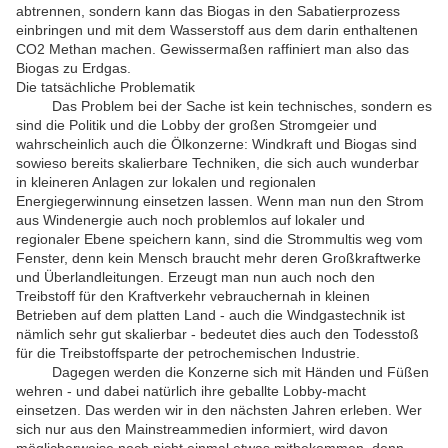
abtrennen, sondern kann das Biogas in den Sabatierprozess
einbringen und mit dem Wasserstoff aus dem darin enthaltenen
CO2 Methan machen. Gewissermaßen raffiniert man also das
Biogas zu Erdgas.
Die tatsächliche Problematik
Das Problem bei der Sache ist kein technisches, sondern es
sind die Politik und die Lobby der großen Stromgeier und
wahrscheinlich auch die Ölkonzerne: Windkraft und Biogas sind
sowieso bereits skalierbare Techniken, die sich auch wunderbar
in kleineren Anlagen zur lokalen und regionalen
Energiegerwinnung einsetzen lassen. Wenn man nun den Strom
aus Windenergie auch noch problemlos auf lokaler und
regionaler Ebene speichern kann, sind die Strommultis weg vom
Fenster, denn kein Mensch braucht mehr deren Großkraftwerke
und Überlandleitungen. Erzeugt man nun auch noch den
Treibstoff für den Kraftverkehr vebrauchernah in kleinen
Betrieben auf dem platten Land - auch die Windgastechnik ist
nämlich sehr gut skalierbar - bedeutet dies auch den Todesstoß
für die Treibstoffsparte der petrochemischen Industrie.
Dagegen werden die Konzerne sich mit Händen und Füßen
wehren - und dabei natürlich ihre geballte Lobby-macht
einsetzen. Das werden wir in den nächsten Jahren erleben. Wer
sich nur aus den Mainstreammedien informiert, wird davon