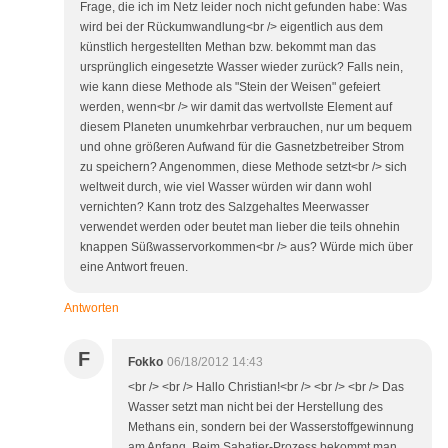
Frage, die ich im Netz leider noch nicht gefunden habe: Was
wird bei der Rückumwandlung<br /> eigentlich aus dem
künstlich hergestellten Methan bzw. bekommt man das
ursprünglich eingesetzte Wasser wieder zurück? Falls nein,
wie kann diese Methode als "Stein der Weisen" gefeiert
werden, wenn<br /> wir damit das wertvollste Element auf
diesem Planeten unumkehrbar verbrauchen, nur um bequem
und ohne größeren Aufwand für die Gasnetzbetreiber Strom
zu speichern? Angenommen, diese Methode setzt<br /> sich
weltweit durch, wie viel Wasser würden wir dann wohl
vernichten? Kann trotz des Salzgehaltes Meerwasser
verwendet werden oder beutet man lieber die teils ohnehin
knappen Süßwasservorkommen<br /> aus? Würde mich über
eine Antwort freuen.
Antworten
F
Fokko
06/18/2012 14:43
<br /> <br /> Hallo Christian!<br /> <br /> <br /> Das
Wasser setzt man nicht bei der Herstellung des
Methans ein, sondern bei der Wasserstoffgewinnung
am Anfang. Beim Sabatier-Prozess bekommt man