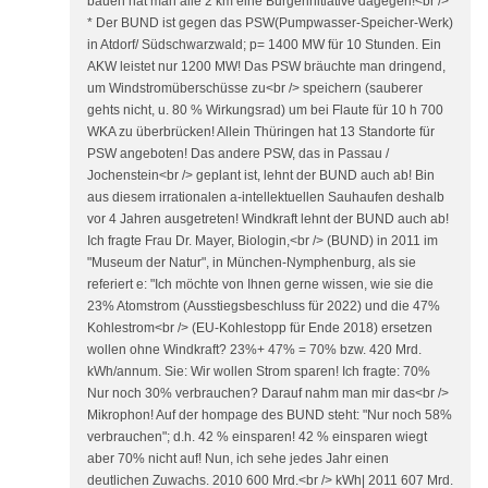
bauen hat man alle 2 km eine Bürgerinitiative dagegen!<br />
* Der BUND ist gegen das PSW(Pumpwasser-Speicher-Werk)
in Atdorf/ Südschwarzwald; p= 1400 MW für 10 Stunden. Ein
AKW leistet nur 1200 MW! Das PSW bräuchte man dringend,
um Windstromüberschüsse zu<br /> speichern (sauberer
gehts nicht, u. 80 % Wirkungsrad) um bei Flaute für 10 h 700
WKA zu überbrücken! Allein Thüringen hat 13 Standorte für
PSW angeboten! Das andere PSW, das in Passau /
Jochenstein<br /> geplant ist, lehnt der BUND auch ab! Bin
aus diesem irrationalen a-intellektuellen Sauhaufen deshalb
vor 4 Jahren ausgetreten! Windkraft lehnt der BUND auch ab!
Ich fragte Frau Dr. Mayer, Biologin,<br /> (BUND) in 2011 im
"Museum der Natur", in München-Nymphenburg, als sie
referiert e: "Ich möchte von Ihnen gerne wissen, wie sie die
23% Atomstrom (Ausstiegsbeschluss für 2022) und die 47%
Kohlestrom<br /> (EU-Kohlestopp für Ende 2018) ersetzen
wollen ohne Windkraft? 23%+ 47% = 70% bzw. 420 Mrd.
kWh/annum. Sie: Wir wollen Strom sparen! Ich fragte: 70%
Nur noch 30% verbrauchen? Darauf nahm man mir das<br />
Mikrophon! Auf der hompage des BUND steht: "Nur noch 58%
verbrauchen"; d.h. 42 % einsparen! 42 % einsparen wiegt
aber 70% nicht auf! Nun, ich sehe jedes Jahr einen
deutlichen Zuwachs. 2010 600 Mrd.<br /> kWh| 2011 607 Mrd.