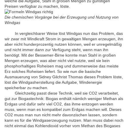
welche die Aufgabe, Stahl in großen Mengen zu günstigen
Preisen verfügbar zu machen, löste.
Die chemischen Vorgänge bei der Erzeugung und Nutzung von
Windgas
In vergleichbarer Weise löst Windgas nun das Problem, das
wir zwar mit Windkraft Strom in gewaltigen Mengen erzeugen, ihn
aber nicht hunderprozentig nutzen können, weil er unregelmäßig
und nicht immer dann zur Verfügung steht, wenn man ihn
benötigt. Mit der Bessemer-Birne konnte man Stahl in großen
Mengen erzeugen, was aber nicht viel nutzte, weil sie kein
phosphorhaltiges Roheisen mag und dummerweise das meiste
Erz solches Roheisen liefert. So wie nun die basische
Ausmauerung von Sidney Gilchrist Thomas dieses Problem löste,
löst die Windgasherstellung die Aufgabe, Windenergie
speicherbar zu machen.
Gleichzeitig passt diese Technik, weil sie CO2 verarbeitet,
gut zur Biogastechnik: Biogas enthält nämlich weniger Methan als
Erdgas und dafür sehr viel CO2, das ihme entzogen werden
muss, wenn man es kompatibel zum Erdgas machen will. Dieses
CO2 muss man nun nicht mehr davonzischen lassen, sondern
kann es für die Windgaserzeugung nutzen. Man muss dabei noch
nicht einmal das Kohlendioxid vorher vom Methan des Biogases