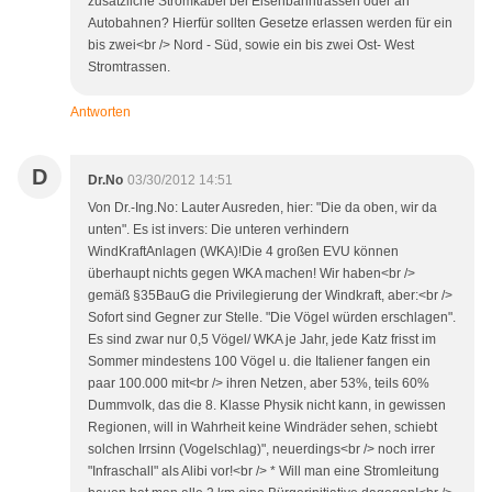
zusätzliche Stromkabel bei Eisenbahntrassen oder an
Autobahnen? Hierfür sollten Gesetze erlassen werden für ein
bis zwei<br /> Nord - Süd, sowie ein bis zwei Ost- West
Stromtrassen.
Antworten
D
Dr.No
03/30/2012 14:51
Von Dr.-Ing.No: Lauter Ausreden, hier: "Die da oben, wir da
unten". Es ist invers: Die unteren verhindern
WindKraftAnlagen (WKA)!Die 4 großen EVU können
überhaupt nichts gegen WKA machen! Wir haben<br />
gemäß §35BauG die Privilegierung der Windkraft, aber:<br />
Sofort sind Gegner zur Stelle. "Die Vögel würden erschlagen".
Es sind zwar nur 0,5 Vögel/ WKA je Jahr, jede Katz frisst im
Sommer mindestens 100 Vögel u. die Italiener fangen ein
paar 100.000 mit<br /> ihren Netzen, aber 53%, teils 60%
Dummvolk, das die 8. Klasse Physik nicht kann, in gewissen
Regionen, will in Wahrheit keine Windräder sehen, schiebt
solchen Irrsinn (Vogelschlag)", neuerdings<br /> noch irrer
"Infraschall" als Alibi vor!<br /> * Will man eine Stromleitung