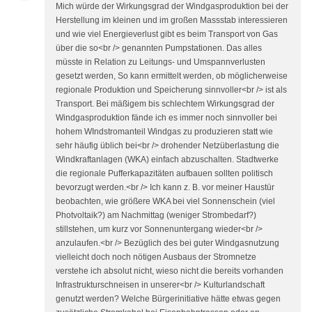
Mich würde der Wirkungsgrad der Windgasproduktion bei der
Herstellung im kleinen und im großen Massstab interessieren
und wie viel Energieverlust gibt es beim Transport von Gas
über die so<br /> genannten Pumpstationen. Das alles
müsste in Relation zu Leitungs- und Umspannverlusten
gesetzt werden, So kann ermittelt werden, ob möglicherweise
regionale Produktion und Speicherung sinnvoller<br /> ist als
Transport. Bei mäßigem bis schlechtem Wirkungsgrad der
Windgasproduktion fände ich es immer noch sinnvoller bei
hohem WIndstromanteil Windgas zu produzieren statt wie
sehr häufig üblich bei<br /> drohender Netzüberlastung die
Windkraftanlagen (WKA) einfach abzuschalten. Stadtwerke
die regionale Pufferkapazitäten aufbauen sollten politisch
bevorzugt werden.<br /> Ich kann z. B. vor meiner Haustür
beobachten, wie größere WKA bei viel Sonnenschein (viel
Photvoltaik?) am Nachmittag (weniger Strombedarf?)
stillstehen, um kurz vor Sonnenuntergang wieder<br />
anzulaufen.<br /> Bezüglich des bei guter Windgasnutzung
vielleicht doch noch nötigen Ausbaus der Stromnetze
verstehe ich absolut nicht, wieso nicht die bereits vorhanden
Infrastrukturschneisen in unserer<br /> Kulturlandschaft
genutzt werden? Welche Bürgerinitiative hätte etwas gegen