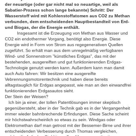
der neuartige (oder gar nicht mal so neuartige, weil als
Sabatier-Prozess schon lange bekannte) Schritt: Der
Wasserstoff wird mit Kohlenstoffatomen aus CO2 zu Methan
verbunden, dem entscheidenden Hauptbestandteil von Erd-
und Biogas, der die Energie enthält.
Insgesamt ist die Erzeugung von Methan aus Wasser und
CO2 ein endothermer Vorgang, benötigt also Energie. Diese
Energie wird in Form von Strom aus regegenerativen Quellen
zugeführt. So erhält man aus dem unregelmäßig verfügbaren
Wind- und Sonnenstrom "künstliches Erdgas", das mit der
bestehenden, ausgereiften und gut funktionierenden Erdgas-
Technologie genutzt werden kann. Außerdem kann man damit
auch Auto fahren: Wir besitzen eine ausgereifte
Vebrennungsmotorentechnik und haben diese bereits
alltagstauglich für Erdgas angepasst, wie man an den einwandfrei
funktionierenden Erdgasautos sieht.
Der Stein der Weisen?
Ich bin ja einer, der tollen Patentlösungen immer skeptisch
gegenübersteht, aber in der Technik gab es in der Vergangenheit
immer wieder bahnbrechende Erfindungen. Diese Sache scheint
mir höchstwahrscheinlich so etwas zu sein. Windgas oder
Elektromethan darf man getrost mit der Bessemer-Birne und ihrer
entscheidenden Verbesserung durch Thomas vergleichen,