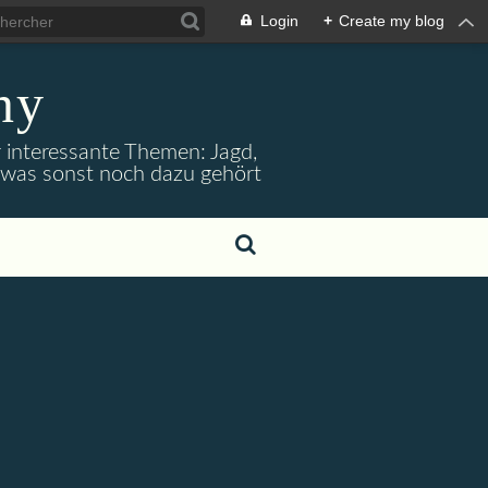
Login
+
Create my blog
ny
r interessante Themen: Jagd,
d was sonst noch dazu gehört