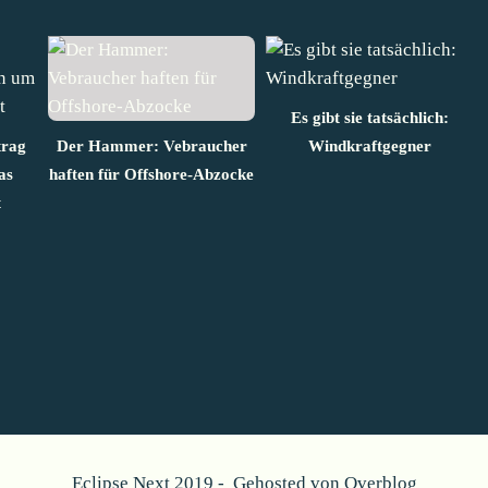
Es gibt sie tatsächlich:
trag
Der Hammer: Vebraucher
Windkraftgegner
as
haften für Offshore-Abzocke
t
Eclipse Next 2019 - Gehosted von
Overblog