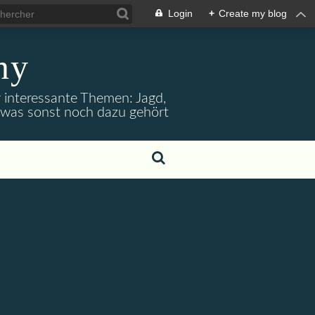
Login
+
Create my blog
ny
r interessante Themen: Jagd,
d was sonst noch dazu gehört