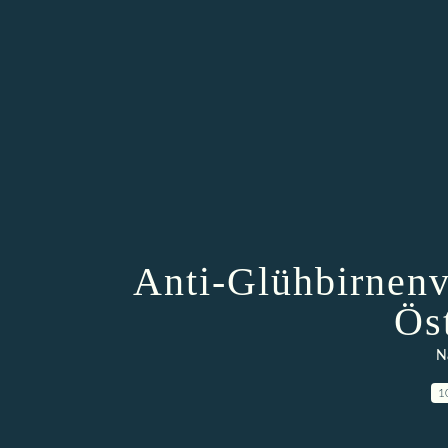
Anti-Glühbirnenv
Ös
N
1