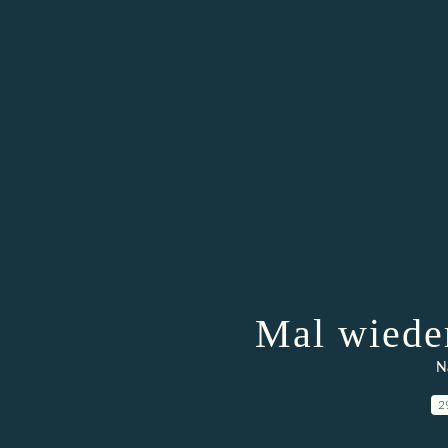
Mal wiede
N
2