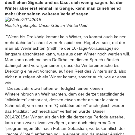
deutlichen Signale und es lässt sich wenig sagen. Ist der
Winter aber erst einmal im Gange, kann man zunehmend
mehr über seinen weiteren Verlauf sagen.
Neulich geknipts: Unser Gäu im Winterkleid
"Wenn bis Dreikönig kommt kein Winter, so kommt auch keiner
mehr dahinter" scheint zum Beispiel eine Regel zu sein, mit der
man ab Weihnachten (mitthilfe der 16-Tage-Voraussage) so
langsam abschätzen kann, was aus dem Winter noch werden will.
Man kann nach meinem Dafürhalten diesen Spruch nämlich
dahingehend verallgemeinern, dass die Wintereinbrüche bis
Dreikönig eine Art Vorschau auf den Rest des Winters sind, also
nicht nur zeigen ob ein Winter kommt, sonder auch, wie er etwa
wird.
Dieses Jahr etwa hatten wir lediglich einen kleinen
Wintereinbruch an Weihnachten, dem der derzeit stattfindende
"Miniwinter" entspricht, dessen etwas mehr als nur leichtem
Schneefall, von unserern "Qualitätsmedien" auch gleich wieder
das Prädikat "Schneechaos" verliehen wurde. Dieser
2014/2015er Winter, als den ich die derzeitige Periode ansehe,
kam dann zwar etwas verzögert, aber doch einigermaßen
"programmgemäß" nach Fabian-Sebastian, wo bekanntlich der
"rechte Winter" anfangen soll. Vielmehr wird da meiner Ansicht