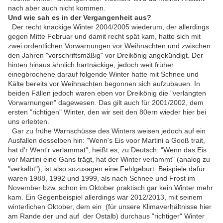
nach aber auch nicht kommen.
Und wie sah es in der Vergangenheit aus?
Der recht knackige Winter 2004/2005 wiederum, der allerdings
gegen Mitte Februar und damit recht spät kam, hatte sich mit
zwei ordentlichen Vorwarnungen vor Weihnachten und zwischen
den Jahren "vorschriftsmäßig" vor Dreikönig angekündigt. Der
hinten hinaus ähnlich hartnäckige, jedoch weit früher
einegbrochene darauf folgende Winter hatte mit Schnee und
Kälte bereits vor Weihnachten begonnen sich aufzubauen. In
beiden Fällen jedoch waren eben vor Dreikönig die "verlangten
Vorwarnungen" dagewesen. Das gilt auch für 2001/2002, dem
ersten "richtigen" Winter, den wir seit den 80ern wieder hier bei
uns erlebten.
Gar zu frühe Warnschüsse des Winters weisen jedoch auf ein
Ausfallen desselben hin: "Wenn's Eis voor Martini a Gooß trait,
hat d'r Went'r verlammat", heißt es, zu Deutsch: "Wenn das Eis
vor Martini eine Gans trägt, hat der Winter verlammt" (analog zu
"verkalbt"), ist also sozusagen eine Fehlgeburt. Beispiele dafür
waren 1988, 1992 und 1999, als nach Schnee und Frost im
November bzw. schon im Oktober praktisch gar kein Winter mehr
kam. Ein Gegenbeispiel allerdings war 2012/2013, mit seinem
winterlichen Oktober, dem ein (für unsere Klimaverhältnisse hier
am Rande der und auf der Ostalb) durchaus "richtiger" Winter