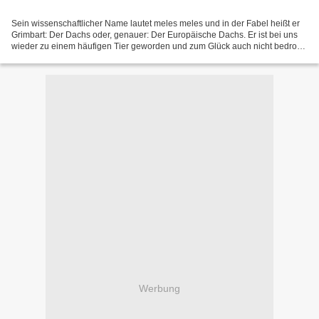
Sein wissenschaftlicher Name lautet meles meles und in der Fabel heißt er
Grimbart: Der Dachs oder, genauer: Der Europäische Dachs. Er ist bei uns
wieder zu einem häufigen Tier geworden und zum Glück auch nicht bedroht.
Ein ganz typisches Tier unserer...
Werbung