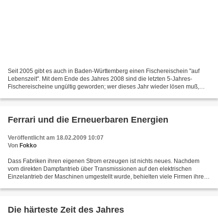
Seit 2005 gibt es auch in Baden-Württemberg einen Fischereischein "auf
Lebenszeit". Mit dem Ende des Jahres 2008 sind die letzten 5-Jahres-
Fischereischeine ungültig geworden; wer dieses Jahr wieder lösen muß,
bekommt also jetzt erstmalig den neuen Schein....
Ferrari und die Erneuerbaren Energien
Veröffentlicht am 18.02.2009 10:07
Von
Fokko
Dass Fabriken ihren eigenen Strom erzeugen ist nichts neues. Nachdem
vom direkten Dampfantrieb über Transmissionen auf den elektrischen
Einzelantrieb der Maschinen umgestellt wurde, behielten viele Firmen ihre
Dampfmaschinen und erzeugten damit den Strom...
Die härteste Zeit des Jahres